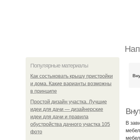
Нап
Популярные материалы
Вн
Как состыковать крышу пристройки
и дома. Какие варианты возможны
в принципе
Простой дизайн участка. Лучшие
идеи для дачи — дизайнерские
Вну
идеи для дачи и правила
В зав
обустройства дачного участка 105
мебел
фото
мебел