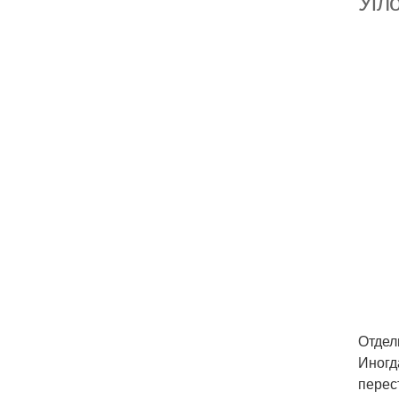
Угл
Отдел
Иногд
перес