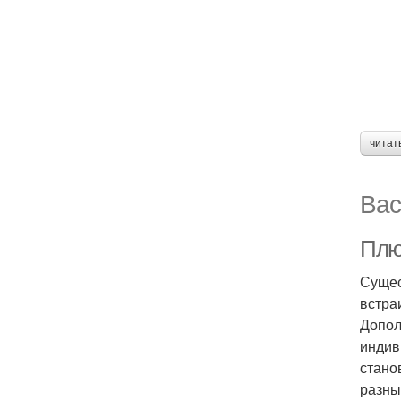
читат
Вас
Плю
Сущес
встра
Допол
индив
стано
разны