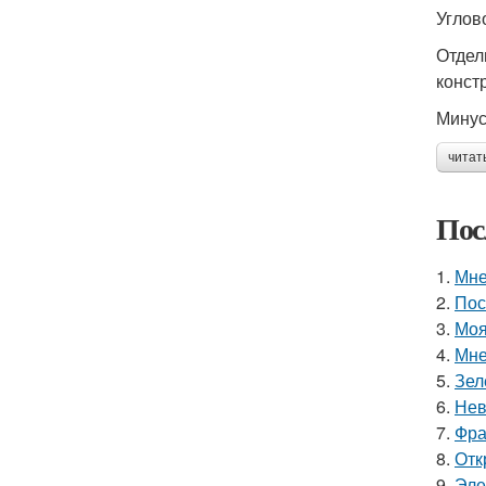
Углов
Отдел
конст
Минус
читат
Пос
1.
Мне
2.
Пос
3.
Моя
4.
Мне
5.
Зел
6.
Нев
7.
Фра
8.
Отк
9.
Эле