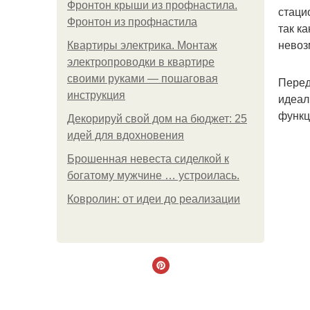
Фронтон крыши из профнастила.
стаци
Фронтон из профнастила
так к
невоз
Квартиры электрика. Монтаж
электропроводки в квартире
своими руками — пошаговая
Перед
инструкция
идеал
функц
Декорируй свой дом на бюджет: 25
идей для вдохновения
Брошенная невеста сиделкой к
богатому мужчине … устроилась.
Ковролин: от идеи до реализации