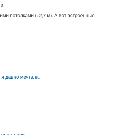
и.
ми потолками (>2,7 м). А вот встроенные
 я давно мечтала.
 прочтении.