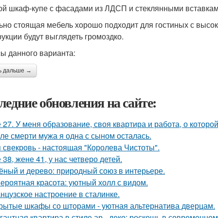
ой шкаф-купе с фасадами из ЛДСП и стеклянными вставкам
ьно стоящая мебель хорошо подходит для гостиных с высоки
рукции будут выглядеть громоздко.
ы данного варианта:
ь дальше →
ледние обновления на сайте:
 27. У меня образование, своя квартира и работа, о которой
ле смерти мужа я одна с сыном осталась.
 свекровь - настоящая "Королева Чистоты".
 38, жене 41, у нас четверо детей.
ёный и дерево: природный союз в интерьере.
ероятная красота: уютный холл с видом.
нцузское настроение в сталинке.
рытые шкафы со шторами - уютная альтернатива дверцам.
гантная квартира в стиле ар - деко: роскошь в современном