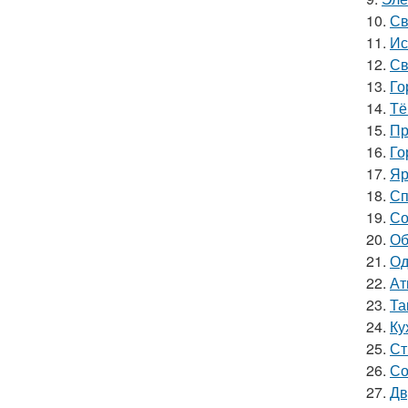
10.
Св
11.
Ис
12.
Св
13.
Го
14.
Тё
15.
Пр
16.
Го
17.
Яр
18.
Сп
19.
Со
20.
Об
21.
Од
22.
Ат
23.
Та
24.
Ку
25.
Ст
26.
Со
27.
Дв