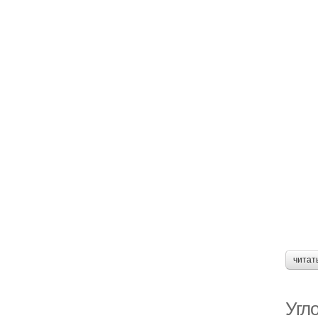
читат
Угл