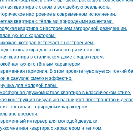
етлая квартира с окном в волшебную реальность.
торическое настроение в современном исполнении.
етлая квартира с тёплыми природными акцентами.
родская квартира с настроением загородной резиденции.
плая кухня с характером.
ихожая, которая встречает с настроением.
родская квартира для активного ритма жизни.
кая квартира в сталинском доме с характером.
окойная кухня с тёплым характером.
временная гармония. В этом проекте чувствуется тонкий б
ои в санузле: смело и эффектно.
нушка для молодой пары.
мосферная двухкомнатная квартира в классическом стиле.
кая конструкция визуально расширяет пространство и дела
хня - гостиная с природным характером.
иль вне времени.
временный интерьер для молодой девушки.
ухкомнатная квартира с характером и теплом.