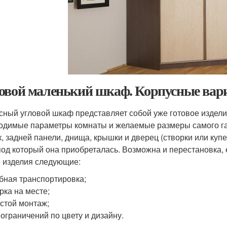
овой маленький шкаф. Корпусные ва
сный угловой шкаф представляет собой уже готовое изделие
одимые параметры комнаты и желаемые размеры самого га
к, задней панели, днища, крышки и дверец (створки или куп
 под который она приобреталась. Возможна и перестановк
о изделия следующие:
бная транспортировка;
рка на месте;
стой монтаж;
 ограничений по цвету и дизайну.