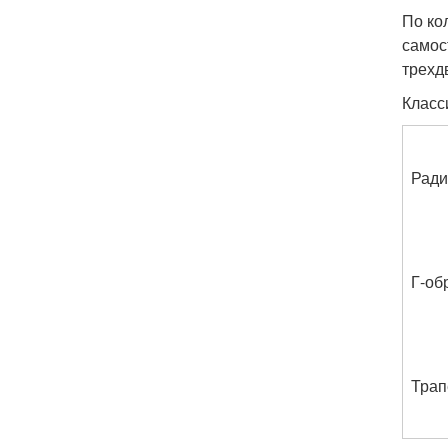
По ко
самос
трехд
Класс
Ради
Г-об
Трап