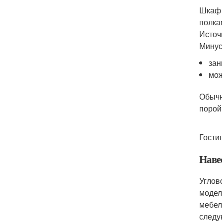
Шкаф 
полка
Источ
Минус
зан
мож
Обычн
порой
Гости
Наве
Углов
модел
мебел
следу