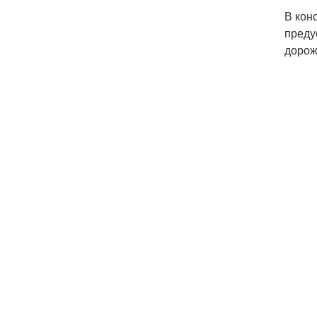
В кон
преду
дорож