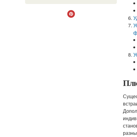
У
У
ф
У
Плю
Сущес
встра
Допол
индив
стано
разны