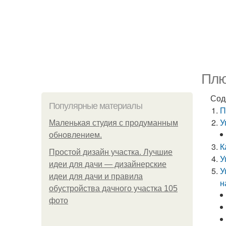
Плю
Сод
Популярные материалы
П
У
Маленькая студия с продуманным
обновлением.
К
Простой дизайн участка. Лучшие
У
идеи для дачи — дизайнерские
У
идеи для дачи и правила
н
обустройства дачного участка 105
фото