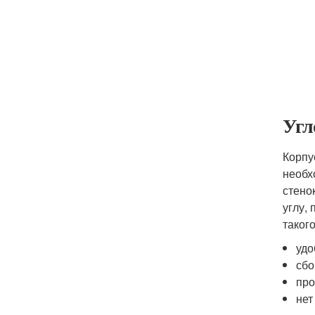
Угл
Корпу
необх
стено
углу,
таког
удо
сбо
про
нет