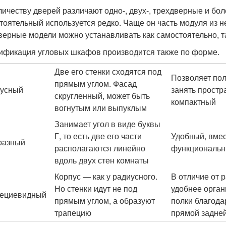
личеству дверей различают одно-, двух-, трехдверные и бо
тоятельный используется редко. Чаще он часть модуля из н
верные модели можно устанавливать как самостоятельно, т
ификация угловых шкафов производится также по форме.
Две его стенки сходятся под
Позволяет по
прямым углом. Фасад
усный
занять простр
скругленный, может быть
компактный
вогнутым или выпуклым
Занимает угол в виде буквы
Г, то есть две его части
Удобный, вме
разный
располагаются линейно
функциональ
вдоль двух стен комнаты
Корпус — как у радиусного.
В отличие от 
Но стенки идут не под
удобнее орган
ециевидный
прямым углом, а образуют
полки благод
трапецию
прямой задней