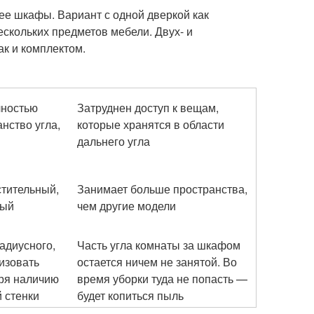
лее шкафы. Вариант с одной дверкой как
ескольких предметов мебели. Двух- и
ак и комплектом.
лностью
Затруднен доступ к вещам,
анство угла,
которые хранятся в области
дальнего угла
стительный,
Занимает больше пространства,
ный
чем другие модели
радиусного,
Часть угла комнаты за шкафом
изовать
остается ничем не занятой. Во
аря наличию
время уборки туда не попасть —
 стенки
будет копиться пыль