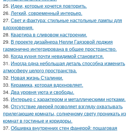
25.
Идеи, которые хочется повторить.
26.
Легкий, современный интерьер.
27.
Свет и фактура: стильные настольные лампы для
вдохновения.
28.
Квартира в сливовом настроении.
29.
В проекте дизайнера Нелли Гаязовой лоджия
гармонично интегрирована в общее пространство.
30.
Когда кухня почти невидимой становится.
31.
Иногда одна небольшая деталь способна изменить
атмосферу целого пространства.
32.
Новая жизнь Сталинки.
33.
Керамика, которая вдохновляет.
34.
Два уровня уюта и свободы.
35.
Интерьер с характером и металлическими нотками.
36.
Отсутствие дверей позволяет взгляду охватывать
прилегающие комнаты, солнечному свету проникать из
комнат в гостиные и коридоры.
37.
Обшивка внутренних стен фанерой: пошаговая