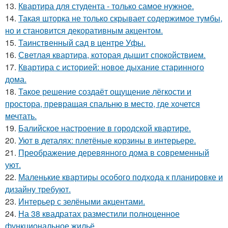
13.
Квартира для студента - только самое нужное.
14.
Такая шторка не только скрывает содержимое тумбы,
но и становится декоративным акцентом.
15.
Таинственный сад в центре Уфы.
16.
Светлая квартира, которая дышит спокойствием.
17.
Квартира с историей: новое дыхание старинного
дома.
18.
Такое решение создаёт ощущение лёгкости и
простора, превращая спальню в место, где хочется
мечтать.
19.
Балийское настроение в городской квартире.
20.
Уют в деталях: плетёные корзины в интерьере.
21.
Преображение деревянного дома в современный
уют.
22.
Маленькие квартиры особого подхода к планировке и
дизайну требуют.
23.
Интерьер с зелёными акцентами.
24.
На 38 квадратах разместили полноценное
функциональное жильё.