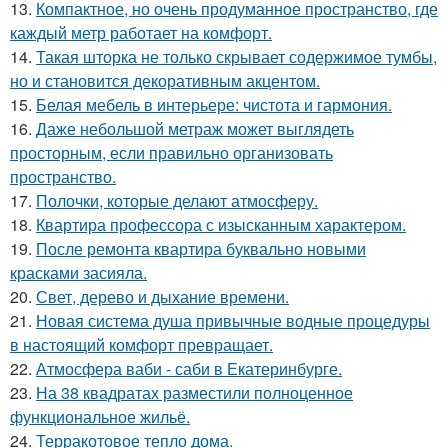
13.
Компактное, но очень продуманное пространство, где
каждый метр работает на комфорт.
14.
Такая шторка не только скрывает содержимое тумбы,
но и становится декоративным акцентом.
15.
Белая мебель в интерьере: чистота и гармония.
16.
Даже небольшой метраж может выглядеть
просторным, если правильно организовать
пространство.
17.
Полочки, которые делают атмосферу.
18.
Квартира профессора с изысканным характером.
19.
После ремонта квартира буквально новыми
красками засияла.
20.
Свет, дерево и дыхание времени.
21.
Новая система душа привычные водные процедуры
в настоящий комфорт превращает.
22.
Атмосфера ваби - саби в Екатеринбурге.
23.
На 38 квадратах разместили полноценное
функциональное жильё.
24.
Терракотовое тепло дома.