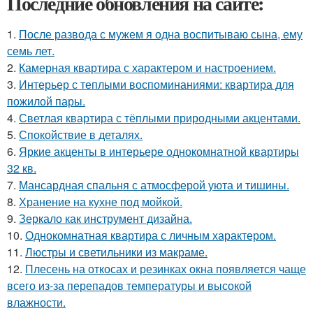
Последние обновления на сайте:
1.
После развода с мужем я одна воспитываю сына, ему
семь лет.
2.
Камерная квартира с характером и настроением.
3.
Интерьер с теплыми воспоминаниями: квартира для
пожилой пары.
4.
Светлая квартира с тёплыми природными акцентами.
5.
Спокойствие в деталях.
6.
Яркие акценты в интерьере однокомнатной квартиры
32 кв.
7.
Мансардная спальня с атмосферой уюта и тишины.
8.
Хранение на кухне под мойкой.
9.
Зеркало как инструмент дизайна.
10.
Однокомнатная квартира с личным характером.
11.
Люстры и светильники из макраме.
12.
Плесень на откосах и резинках окна появляется чаще
всего из-за перепадов температуры и высокой
влажности.