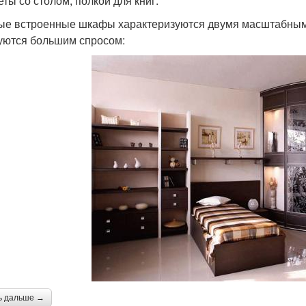
еты со столом, полкой для книг.
ые встроенные шкафы характеризуются двумя масштабными
уются большим спросом:
ь дальше →