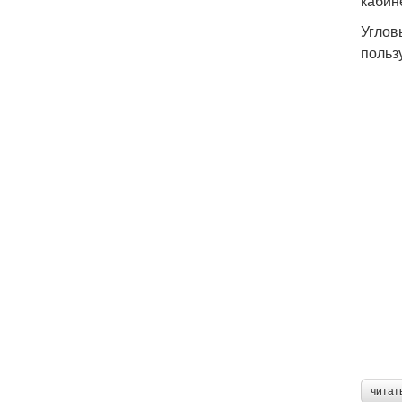
кабин
Углов
польз
читат