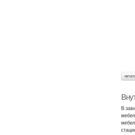
читат
Вну
В зав
мебел
мебел
стаци