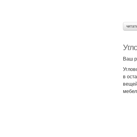
читат
Угло
Ваш р
Углов
в ост
вещей
мебел