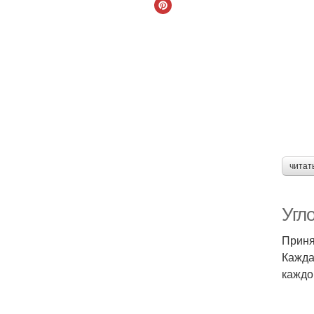
читат
Угл
Приня
Кажда
каждо