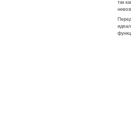
так к
невоз
Перед
идеал
функц