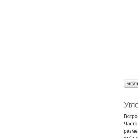
читат
Угл
Встро
Часто
разме