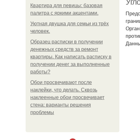
Угл
Квартира для певицы: базовая
Предс
палитра с яркими акцентами.
грани
Уютная двушка для семьи из трёх
Орган
человек.
проти
Образец расписки в получении
Данны
денежных средств за ремонт
квартиры. Как написать расписку в
получении денег за выполненные
работы?
Обои просвечивают после
наклейки, что делать. Сквозь
наклеенные обои просвечивает
стена: варианты решения
проблемы