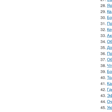
28.
Яр
29.
Кв
30.
Бо
31.
Пр
32.
Ке
33.
Ак
34.
Об
35.
До
36.
Пр
37.
Об
38.
Чт
39.
Бо
40.
Тр
41.
Ка
42.
Гд
43.
Эф
44.
Оч
45.
Ую