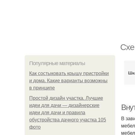
Схе
Популярные материалы
Шк
Как состыковать крышу пристройки
и дома. Какие варианты возможны
в принципе
Простой дизайн участка. Лучшие
идеи для дачи — дизайнерские
Вну
идеи для дачи и правила
В зав
обустройства дачного участка 105
мебел
фото
мебел