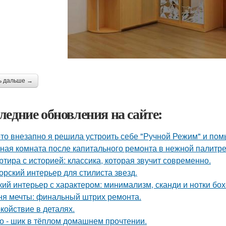
ь дальше →
ледние обновления на сайте:
-то внезапно я решила устроить себе "Ручной Режим" и пом
ная комната после капитального ремонта в нежной палитре
ртира с историей: классика, которая звучит современно.
орский интерьер для стилиста звезд.
кий интерьер с характером: минимализм, сканди и нотки бох
ня мечты: финальный штрих ремонта.
койствие в деталях.
о - шик в тёплом домашнем прочтении.