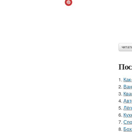
читат
Пос
1.
Как
2.
Ван
3.
Ква
4.
Авт
5.
Лёг
6.
Кух
7.
Спо
8.
Бох