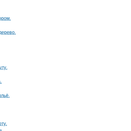
ором.
дерево.
ыту.
.
льё.
ту.
я.