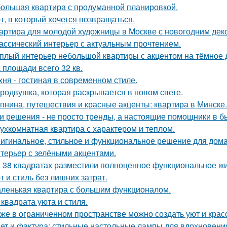
ольшая квартира с продуманной планировкой.
т, в который хочется возвращаться.
артира для молодой художницы в Москве с новогодним дек
ассический интерьер с актуальным прочтением.
плый интерьер небольшой квартиры с акцентом на тёмное 
 площади всего 32 кв.
хня - гостиная в современном стиле.
родвушка, которая раскрывается в новом свете.
пнина, путешествия и красные акценты: квартира в Минске.
и решения - не просто тренды, а настоящие помощники в б
ухкомнатная квартира с характером и теплом.
игинальное, стильное и функциональное решение для дома
терьер с зелёными акцентами.
 38 квадратах разместили полноценное функциональное жи
т и стиль без лишних затрат.
ленькая квартира с большим функционалом.
 квадрата уюта и стиля.
же в ограниченном пространстве можно создать уют и красо
ет и фактура: стильные настольные лампы для вдохновени