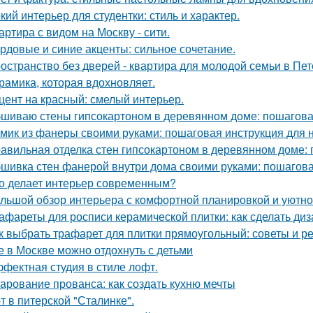
кий интерьер для студентки: стиль и характер.
артира с видом на Москву - сити.
рдовые и синие акценты: сильное сочетание.
остранство без дверей - квартира для молодой семьи в Пет
рамика, которая вдохновляет.
цент на красный: смелый интерьер.
шиваю стены гипсокартоном в деревянном доме: пошагова
мик из фанеры своими руками: пошаговая инструкция для
авильная отделка стен гипсокартоном в деревянном доме:
шивка стен фанерой внутри дома своими руками: пошагова
о делает интерьер современным?
льшой обзор интерьера с комфортной планировкой и уютн
афареты для росписи керамической плитки: как сделать ди
к выбрать трафарет для плитки прямоугольный: советы и 
е в Москве можно отдохнуть с детьми
фектная студия в стиле лофт.
арование прованса: как создать кухню мечты
т в питерской "Сталинке".