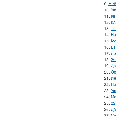
9.
Неб
10.
Ую
11.
Кв
12.
Кл
13.
Тё
14.
На
15.
Ку
16.
Ев
17.
Ле
18.
Эт
19.
Дв
20.
Ор
21.
Ин
22.
На
23.
Ую
24.
Ма
25.
22
26.
Да
27.
Св