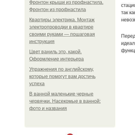
Фронтон крыши из профнастила.
стаци
Фронтон из профнастила
так к
невоз
Квартиры электрика. Монтаж
электропроводки в квартире
своими руками — пошаговая
Перед
инструкция
идеал
функц
Цвет ваниль это, какой.
Оформление интерьера
Упражнения по английскому,
которые помогут вам достичь
успеха
В ванной маленькие черные
червячки. Насекомые в ванной:
фото и названия