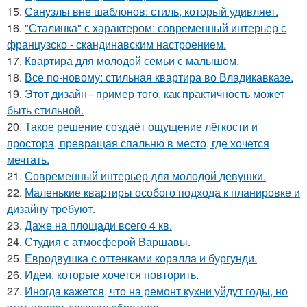
15.
Санузлы вне шаблонов: стиль, который удивляет.
16.
"Сталинка" с характером: современный интерьер с
французско - скандинавским настроением.
17.
Квартира для молодой семьи с малышом.
18.
Все по-новому: стильная квартира во Владикавказе.
19.
Этот дизайн - пример того, как практичность может
быть стильной.
20.
Такое решение создаёт ощущение лёгкости и
простора, превращая спальню в место, где хочется
мечтать.
21.
Современный интерьер для молодой девушки.
22.
Маленькие квартиры особого подхода к планировке и
дизайну требуют.
23.
Даже на площади всего 4 кв.
24.
Студия с атмосферой Варшавы.
25.
Евродвушка с оттенками коралла и бургунди.
26.
Идеи, которые хочется повторить.
27.
Иногда кажется, что на ремонт кухни уйдут годы, но