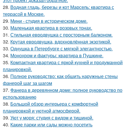
этот проект доказал обратное.
28.
Водная гладь, березы и кот Марсель: квартира с
террасой в Москве.
29.
Мини - студия в историческом доме.
30.
Маленькая квартира в розовых тонах.
31.
Стильная евродвушка с просторным балконом.
32.
Крутая евродвушка, вдохновлённая экзотикой.
33.
Однушка в Петербурге с мягкой элегантностью.
34.
Монохром и фактуры: квартира в Пушкине.
35.
Компактная квартира с яркой кухней и продуманной
планировкой.
36.
Полное руководство: как обшить наружные стены
фанерой шаг за шагом
37.
Фанера в деревянном доме: полное руководство по
использованию
38.
Большой обзор интерьера с комфортной
планировкой и уютной атмосферой.
39.
Уют у моря: студия с видом и тишиной.
40.
Какие парки или сады можно посетить