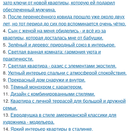
зато ключи от новой квартиры, которую ей подарил
обеспеченный мужчина.
3.
После перенесённого ковида прошло уже около двух
лет, но тот период до сих пор вспоминается очень чётко.
4.
Сын с женой на меня обиделись - и всё из-за
квартиры, которая досталась мне от бабушки.
5.
Зелёный и дерево: природный союз в интерьере.
6.
Светлая ванная комната: гармония уюта и
практичности.
7.
Светлая квартира - оазис с элементами экостиля.
8.
Уютный интерьер спальни с атмосферой спокойствия.
9.
Прекрасный дом снаружи и внутри.
10.
Тёмный монохром с характером.
11.
Дизайн с комбинированными стилями.
12.
Квартира с личной террасой для большой и дружной
семьи.
13.
Евродвушка в стиле американской классики для
художника - модельера.
14.
Яркий интерьер квартиры в сталинке.