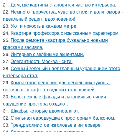
21.
Дом, где картины становятся частью интерьера.
22.
Немного творчества, чувство стиля и доля юмора -
идеальный рецепт вдохновения!
23.
Уют и яркость в каждом метре.
24.
Квартира профессора с изысканным характером.
25.
После ремонта квартира буквально новыми
красками засияла.
26.
Интерьер с зелёными акцентами.
27.
Элегантность Москва - сити.
28.
Сочный зеленый цвет главным украшением этого
интерьера стал.
29.
Компактное решение для небольших кухонь -
гостиных - шкаф с откидной столешницей.
30.
Белоснежные фасады и лаконичные линии
ощущение простора создают.
31.
Шкафы, которые вдохновляют.
32.
Стильная евродвушка с просторным балконом.
33.
Тренд: волнистое изголовье в интерьере.
34.
Лепнина - стильно, а не пафосно.