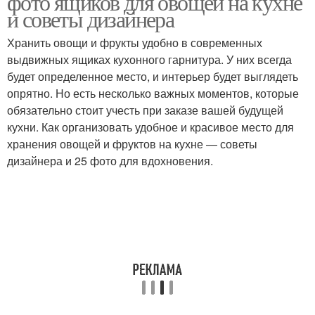
фото ящиков для овощей на кухне
и советы дизайнера
Хранить овощи и фрукты удобно в современных
выдвижных ящиках кухонного гарнитура. У них всегда
Ящик под кровать
Кроватный ящик
будет определенное место, и интерьер будет выглядеть
опрятно. Но есть несколько важных моментов, которые
обязательно стоит учесть при заказе вашей будущей
кухни. Как организовать удобное и красивое место для
Выдвижные ящики
Ящики под кроватью
хранения овощей и фруктов на кухне — советы
дизайнера и 25 фото для вдохновения.
Хранения под кроватью
Удачные ящики
Ящик для постельного
белья