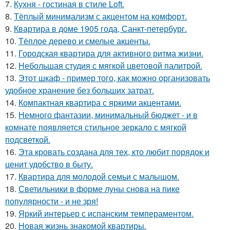
7.
Кухня - гостиная в стиле Loft.
8.
Тёплый минимализм с акцентом на комфорт.
9.
Квартира в доме 1905 года, Санкт-петербург.
10.
Тёплое дерево и смелые акценты.
11.
Городская квартира для активного ритма жизни.
12.
Небольшая студия с мягкой цветовой палитрой.
13.
Этот шкаф - пример того, как можно организовать
удобное хранение без больших затрат.
14.
Компактная квартира с яркими акцентами.
15.
Немного фантазии, минимальный бюджет - и в
комнате появляется стильное зеркало с мягкой
подсветкой.
16.
Эта кровать создана для тех, кто любит порядок и
ценит удобство в быту.
17.
Квартира для молодой семьи с малышом.
18.
Светильники в форме луны снова на пике
популярности - и не зря!
19.
Яркий интерьер с испанским темпераментом.
20.
Новая жизнь знакомой квартиры.