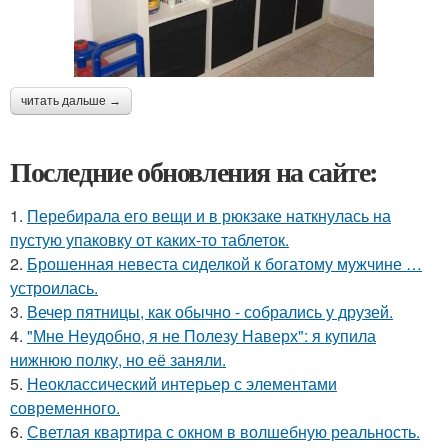
читать дальше →
Последние обновления на сайте:
1.
Перебирала его вещи и в рюкзаке наткнулась на
пустую упаковку от каких-то таблеток.
2.
Брошенная невеста сиделкой к богатому мужчине …
устроилась.
3.
Вечер пятницы, как обычно - собрались у друзей.
4.
"Мне Неудобно, я не Полезу Наверх": я купила
нижнюю полку, но её заняли.
5.
Неоклассический интерьер с элементами
современного.
6.
Светлая квартира с окном в волшебную реальность.