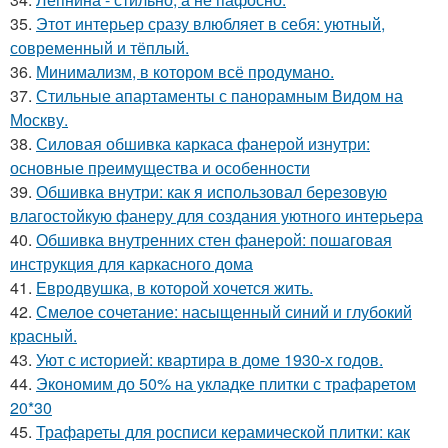
35.
Этот интерьер сразу влюбляет в себя: уютный,
современный и тёплый.
36.
Минимализм, в котором всё продумано.
37.
Стильные апартаменты с панорамным Видом на
Москву.
38.
Силовая обшивка каркаса фанерой изнутри:
основные преимущества и особенности
39.
Обшивка внутри: как я использовал березовую
влагостойкую фанеру для создания уютного интерьера
40.
Обшивка внутренних стен фанерой: пошаговая
инструкция для каркасного дома
41.
Евродвушка, в которой хочется жить.
42.
Смелое сочетание: насыщенный синий и глубокий
красный.
43.
Уют с историей: квартира в доме 1930-х годов.
44.
Экономим до 50% на укладке плитки с трафаретом
20*30
45.
Трафареты для росписи керамической плитки: как