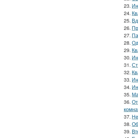
23.
Ин
24.
Кв
25.
Вд
26.
Пр
27.
Па
28.
Од
29.
Кв
30.
Ин
31.
Ст
32.
Кв
33.
Ин
34.
Ин
35.
Ма
36.
От
комна
37.
Не
38.
Об
39.
Вт