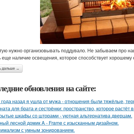
тую нужно организовывать поддувало. Не забываем про нав
ь еще наличие освещения, которое способствует хорошему 
ь дальше →
ледние обновления на сайте:
 года назад я ушла от мужа - отношения были тяжёлые, тер
ната для брата и сестрёнки: пространство, которое растёт в
рытые шкафы со шторами - уютная альтернатива дверцам.
ный лесной домик A - Frame с изысканным дизайном.
имализм с умным зонированием.