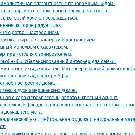
ималистичная элегантность с панорамным Видом.
тлая квартира с окном в волшебную реальность.
, в который хочется возвращаться.
нение, которое радует глаз.
хня с ретро - настроением.
кая квартира с характером и настроением.
мный монохром с характером.
артира - студия с зонированием.
окойный и сбалансированный интерьер для семьи.
жно-розовое вдохновение. Интерьер в мягкой, романтичной
инственный сад в центре Уфы.
еннее настроение дома.
плекс в духе американских домов.
нная с характером: зелень, золото и красный акцент.
лоснежные фасады наполняют пространство светом, а стол
 и домашнего уюта.
андинавский уют. Нейтральная отделка и натуральные мат
ют.
етильники в форме луны снова на пике популярности - и не 