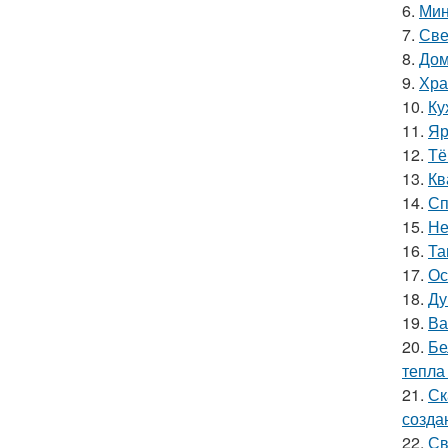
6.
Мин
7.
Све
8.
Дом
9.
Хра
10.
Ку
11.
Яр
12.
Тё
13.
Кв
14.
Сп
15.
Не
16.
Та
17.
Ос
18.
Ду
19.
Ва
20.
Бе
тепла
21.
Ск
созда
22.
Св