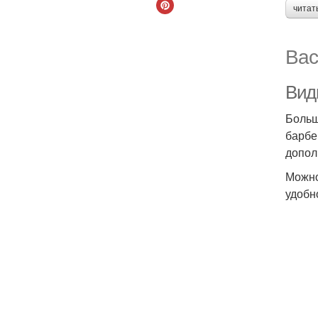
читат
Вас
Вид
Больш
барбе
допол
Можно
удобн