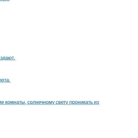
оздают.
уюта.
е комнаты, солнечному свету проникать из