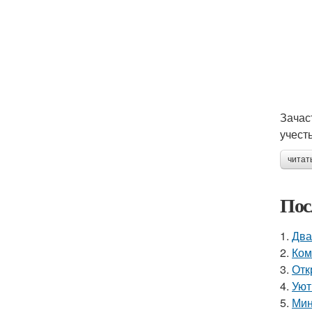
Зачас
учест
читат
Пос
1.
Два
2.
Ком
3.
Отк
4.
Уют
5.
Мин