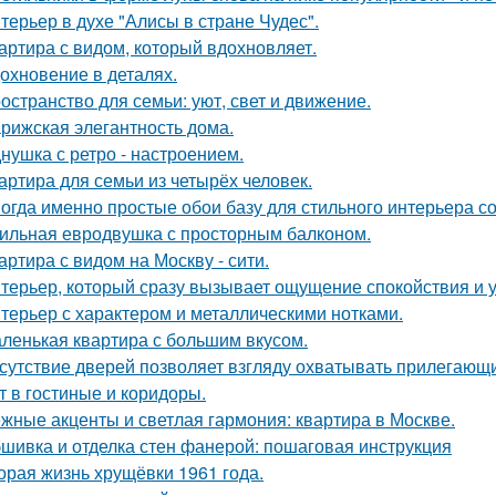
терьер в духе "Алисы в стране Чудес".
артира с видом, который вдохновляет.
охновение в деталях.
остранство для семьи: уют, свет и движение.
рижская элегантность дома.
нушка с ретро - настроением.
артира для семьи из четырёх человек.
огда именно простые обои базу для стильного интерьера с
ильная евродвушка с просторным балконом.
артира с видом на Москву - сити.
терьер, который сразу вызывает ощущение спокойствия и 
терьер с характером и металлическими нотками.
ленькая квартира с большим вкусом.
сутствие дверей позволяет взгляду охватывать прилегающи
т в гостиные и коридоры.
жные акценты и светлая гармония: квартира в Москве.
шивка и отделка стен фанерой: пошаговая инструкция
орая жизнь хрущёвки 1961 года.