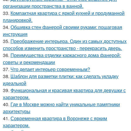
организации пространства в ванной.
33.
Компактная квартира с яркой кухней и продуманной
планировкой.
34.
Обшивка стен фанерой своими руками: пошаговая
инструкция
35.
Преображение интерьера. Один из самых доступных
способов изменить пространство - перекрасить дверь.
36.
Преимущества отделки каркасного дома фанерой:
советы и рекомендации
37.
Что делает интерьер современным?
38.
Шаблон для разметки плитки: как сделать укладку
идеальной
39.
Функциональная и красивая квартира для девушки с
характером.
40.
Где в Москве можно найти уникальные памятники
архитектуры
41.
Современная квартира в Воронеже с ярким
характером.