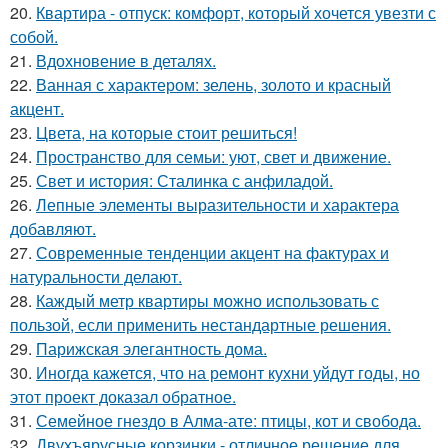
20.
Квартира - отпуск: комфорт, который хочется увезти с
собой.
21.
Вдохновение в деталях.
22.
Ванная с характером: зелень, золото и красный
акцент.
23.
Цвета, на которые стоит решиться!
24.
Пространство для семьи: уют, свет и движение.
25.
Свет и история: Сталинка с анфиладой.
26.
Лепные элементы выразительности и характера
добавляют.
27.
Современные тенденции акцент на фактурах и
натуральности делают.
28.
Каждый метр квартиры можно использовать с
пользой, если применить нестандартные решения.
29.
Парижская элегантность дома.
30.
Иногда кажется, что на ремонт кухни уйдут годы, но
этот проект доказал обратное.
31.
Семейное гнездо в Алма-ате: птицы, кот и свобода.
32.
Двухъярусные корзинки - отличное решение для