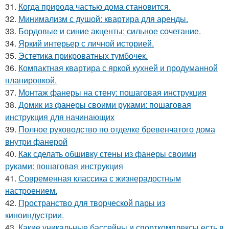
31.
Когда природа частью дома становится.
32.
Минимализм с душой: квартира для аренды.
33.
Бордовые и синие акценты: сильное сочетание.
34.
Яркий интерьер с личной историей.
35.
Эстетика прикроватных тумбочек.
36.
Компактная квартира с яркой кухней и продуманной
планировкой.
37.
Монтаж фанеры на стену: пошаговая инструкция
38.
Домик из фанеры своими руками: пошаговая
инструкция для начинающих
39.
Полное руководство по отделке бревенчатого дома
внутри фанерой
40.
Как сделать обшивку стены из фанеры своими
руками: пошаговая инструкция
41.
Современная классика с жизнерадостным
настроением.
42.
Пространство для творческой пары из
киноиндустрии.
43.
Какие уникальные бассейны и спорткомплексы есть в