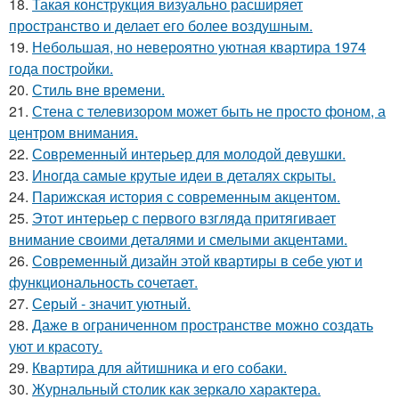
18.
Такая конструкция визуально расширяет
пространство и делает его более воздушным.
19.
Небольшая, но невероятно уютная квартира 1974
года постройки.
20.
Стиль вне времени.
21.
Стена с телевизором может быть не просто фоном, а
центром внимания.
22.
Современный интерьер для молодой девушки.
23.
Иногда самые крутые идеи в деталях скрыты.
24.
Парижская история с современным акцентом.
25.
Этот интерьер с первого взгляда притягивает
внимание своими деталями и смелыми акцентами.
26.
Современный дизайн этой квартиры в себе уют и
функциональность сочетает.
27.
Серый - значит уютный.
28.
Даже в ограниченном пространстве можно создать
уют и красоту.
29.
Квартира для айтишника и его собаки.
30.
Журнальный столик как зеркало характера.