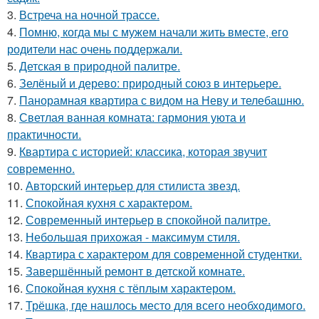
3.
Встреча на ночной трассе.
4.
Помню, когда мы с мужем начали жить вместе, его
родители нас очень поддержали.
5.
Детская в природной палитре.
6.
Зелёный и дерево: природный союз в интерьере.
7.
Панорамная квартира с видом на Неву и телебашню.
8.
Светлая ванная комната: гармония уюта и
практичности.
9.
Квартира с историей: классика, которая звучит
современно.
10.
Авторский интерьер для стилиста звезд.
11.
Спокойная кухня с характером.
12.
Современный интерьер в спокойной палитре.
13.
Небольшая прихожая - максимум стиля.
14.
Квартира с характером для современной студентки.
15.
Завершённый ремонт в детской комнате.
16.
Спокойная кухня с тёплым характером.
17.
Трёшка, где нашлось место для всего необходимого.