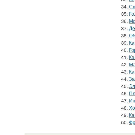
34.
Сд
35.
Го
36.
Мо
37.
Де
38.
Об
39.
Ка
40.
Го
41.
Ка
42.
Ма
43.
Ка
44.
За
45.
Эл
46.
Пл
47.
Ин
48.
Хо
49.
Ка
50.
Фр