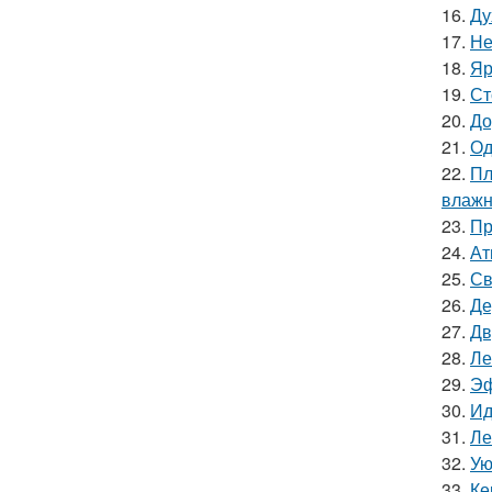
16.
Ду
17.
Не
18.
Яр
19.
Ст
20.
До
21.
Од
22.
Пл
влажн
23.
Пр
24.
Ат
25.
Св
26.
Де
27.
Дв
28.
Ле
29.
Эф
30.
Ид
31.
Ле
32.
Ую
33.
Ке