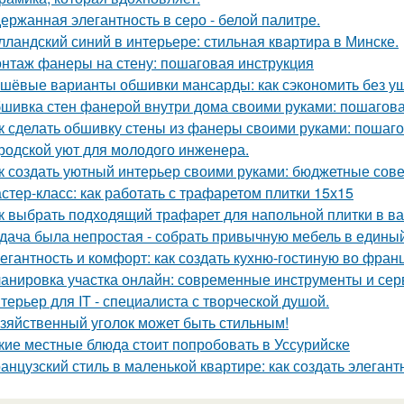
ержанная элегантность в серо - белой палитре.
лландский синий в интерьере: стильная квартира в Минске.
нтаж фанеры на стену: пошаговая инструкция
шёвые варианты обшивки мансарды: как сэкономить без у
шивка стен фанерой внутри дома своими руками: пошагова
к сделать обшивку стены из фанеры своими руками: пошаг
родской уют для молодого инженера.
к создать уютный интерьер своими руками: бюджетные сов
стер-класс: как работать с трафаретом плитки 15х15
к выбрать подходящий трафарет для напольной плитки в в
дача была непростая - собрать привычную мебель в единый
егантность и комфорт: как создать кухню-гостиную во фран
анировка участка онлайн: современные инструменты и се
терьер для IT - специалиста с творческой душой.
зяйственный уголок может быть стильным!
кие местные блюда стоит попробовать в Уссурийске
анцузский стиль в маленькой квартире: как создать элеган