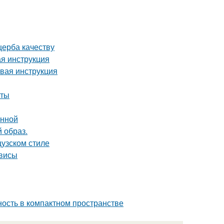
щерба качеству
я инструкция
овая инструкция
еты
анной
 образ.
цузском стиле
рвисы
тность в компактном пространстве