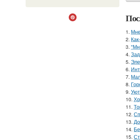
Пос
1.
Мне
2.
Как
3.
"Мн
4.
Зад
5.
Эле
6.
Инт
7.
Мал
8.
Гор
9.
Уют
10.
Хр
11.
То
12.
Сп
13.
До
14.
Бе
15.
Ст