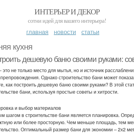
ИНТЕРЬЕР И ДЕКОР
сотни идей для вашего интерьера!
главная
новости
статьи
няя кухня
троить дешевую баню своими руками: сов
– это не только место для мытья, но и источник расслаблен
препровождения. Однако строительство бани может показат
те, как построить дешевую баню своими руками? В этой ста
тельстве бани, используя простые советы и хитрости.
ровка и выбор материалов
м шагом в строительстве бани является планировка. Опред
ктную или более просторную. Чем меньше площадь, тем ме
тельство. Оптимальный размер бани для экономии – 2х2 мет