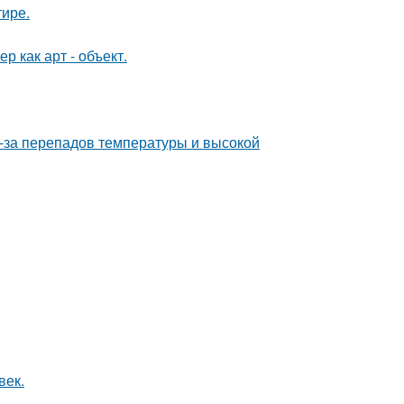
тире.
 как арт - объект.
з-за перепадов температуры и высокой
век.