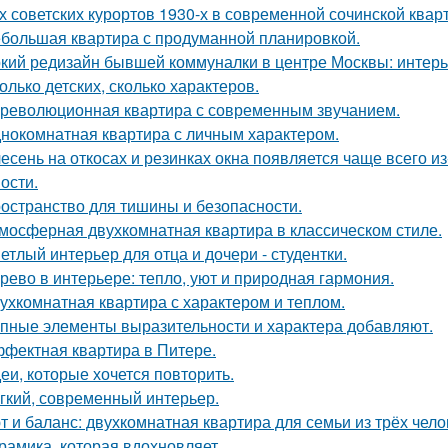
х советских курортов 1930-х в современной сочинской квар
большая квартира с продуманной планировкой.
кий редизайн бывшей коммуналки в центре Москвы: интерьер
олько детских, сколько характеров.
революционная квартира с современным звучанием.
нокомнатная квартира с личным характером.
есень на откосах и резинках окна появляется чаще всего и
ости.
остранство для тишины и безопасности.
мосферная двухкомнатная квартира в классическом стиле.
етлый интерьер для отца и дочери - студентки.
рево в интерьере: тепло, уют и природная гармония.
ухкомнатная квартира с характером и теплом.
пные элементы выразительности и характера добавляют.
фектная квартира в Питере.
еи, которые хочется повторить.
гкий, современный интерьер.
т и баланс: двухкомнатная квартира для семьи из трёх чело
рамика, которая вдохновляет.