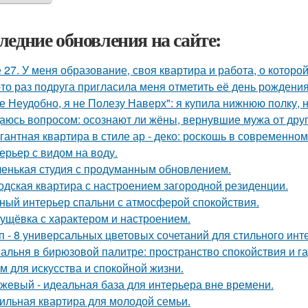
ледние обновления на сайте:
 27. У меня образование, своя квартира и работа, о которой
-то раз подруга пригласила меня отметить её день рождени
е Неудобно, я не Полезу Наверх": я купила нижнюю полку, н
аюсь вопросом: осознают ли жёны, вернувшие мужа от друго
гантная квартира в стиле ар - деко: роскошь в современном
ерьер с видом на воду.
енькая студия с продуманным обновлением.
одская квартира с настроением загородной резиденции.
ный интерьер спальни с атмосферой спокойствия.
ущёвка с характером и настроением.
п - 8 универсальных цветовых сочетаний для стильного инт
альня в бирюзовой палитре: пространство спокойствия и г
м для искусства и спокойной жизни.
жевый - идеальная база для интерьера вне времени.
ильная квартира для молодой семьи.