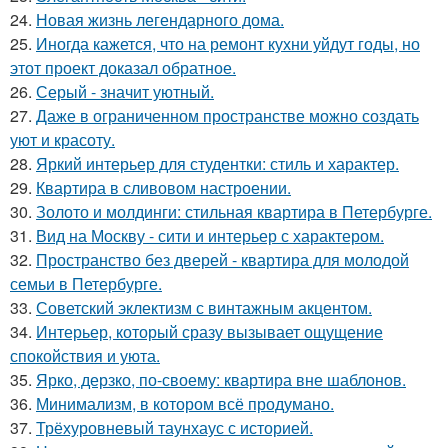
24.
Новая жизнь легендарного дома.
25.
Иногда кажется, что на ремонт кухни уйдут годы, но
этот проект доказал обратное.
26.
Серый - значит уютный.
27.
Даже в ограниченном пространстве можно создать
уют и красоту.
28.
Яркий интерьер для студентки: стиль и характер.
29.
Квартира в сливовом настроении.
30.
Золото и молдинги: стильная квартира в Петербурге.
31.
Вид на Москву - сити и интерьер с характером.
32.
Пространство без дверей - квартира для молодой
семьи в Петербурге.
33.
Советский эклектизм с винтажным акцентом.
34.
Интерьер, который сразу вызывает ощущение
спокойствия и уюта.
35.
Ярко, дерзко, по-своему: квартира вне шаблонов.
36.
Минимализм, в котором всё продумано.
37.
Трёхуровневый таунхаус с историей.