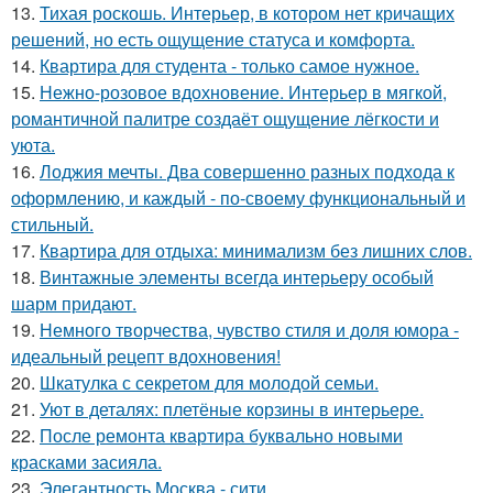
13.
Тихая роскошь. Интерьер, в котором нет кричащих
решений, но есть ощущение статуса и комфорта.
14.
Квартира для студента - только самое нужное.
15.
Нежно-розовое вдохновение. Интерьер в мягкой,
романтичной палитре создаёт ощущение лёгкости и
уюта.
16.
Лоджия мечты. Два совершенно разных подхода к
оформлению, и каждый - по-своему функциональный и
стильный.
17.
Квартира для отдыха: минимализм без лишних слов.
18.
Винтажные элементы всегда интерьеру особый
шарм придают.
19.
Немного творчества, чувство стиля и доля юмора -
идеальный рецепт вдохновения!
20.
Шкатулка с секретом для молодой семьи.
21.
Уют в деталях: плетёные корзины в интерьере.
22.
После ремонта квартира буквально новыми
красками засияла.
23.
Элегантность Москва - сити.