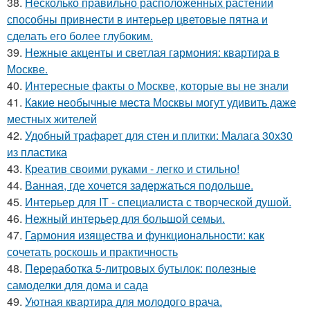
38.
Несколько правильно расположенных растений
способны привнести в интерьер цветовые пятна и
сделать его более глубоким.
39.
Нежные акценты и светлая гармония: квартира в
Москве.
40.
Интересные факты о Москве, которые вы не знали
41.
Какие необычные места Москвы могут удивить даже
местных жителей
42.
Удобный трафарет для стен и плитки: Малага 30х30
из пластика
43.
Креатив своими руками - легко и стильно!
44.
Ванная, где хочется задержаться подольше.
45.
Интерьер для IT - специалиста с творческой душой.
46.
Нежный интерьер для большой семьи.
47.
Гармония изящества и функциональности: как
сочетать роскошь и практичность
48.
Переработка 5-литровых бутылок: полезные
самоделки для дома и сада
49.
Уютная квартира для молодого врача.