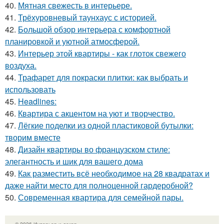
40.
Мятная свежесть в интерьере.
41.
Трёхуровневый таунхаус с историей.
42.
Большой обзор интерьера с комфортной
планировкой и уютной атмосферой.
43.
Интерьер этой квартиры - как глоток свежего
воздуха.
44.
Трафарет для покраски плитки: как выбрать и
использовать
45.
Headlines:
46.
Квартира с акцентом на уют и творчество.
47.
Лёгкие поделки из одной пластиковой бутылки:
творим вместе
48.
Дизайн квартиры во французском стиле:
элегантность и шик для вашего дома
49.
Как разместить всё необходимое на 28 квадратах и
даже найти место для полноценной гардеробной?
50.
Современная квартира для семейной пары.