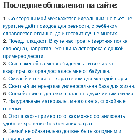
Последние обновления на сайте:
1.
Со стороны мой муж кажется идеальным: не пьёт, не
курит, не даёт поводов для ревности, с ребёнком
справляется отлично, да и готовит лучше многих.
2.
Поезд, плацкарт. В купе нас трое: я (верхняя полка
свободна), напротив - женщина лет сорока с дочкой
примерно десяти.
3.
Сын с женой на меня обиделись - и всё из-за
квартиры, которая досталась мне от бабушки.
4.
Смелый интерьер с характером для молодой пары.
5.
Светлый интерьер как универсальная база для жизни.
6.
Спокойствие в деталях: спальня в духе минимализма.
7.
Натуральные материалы, много света, спокойные
оттенки.
8.
Этот шкаф - пример того, как можно организовать
удобное хранение без больших затрат.
9.
Белый не обязательно должен быть холодным и
стерильным.