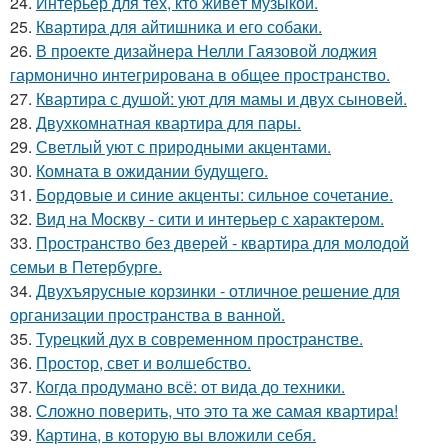
24.
Интерьер для тех, кто живёт музыкой.
25.
Квартира для айтишника и его собаки.
26.
В проекте дизайнера Нелли Гаязовой лоджия
гармонично интегрирована в общее пространство.
27.
Квартира с душой: уют для мамы и двух сыновей.
28.
Двухкомнатная квартира для пары.
29.
Светлый уют с природными акцентами.
30.
Комната в ожидании будущего.
31.
Бордовые и синие акценты: сильное сочетание.
32.
Вид на Москву - сити и интерьер с характером.
33.
Пространство без дверей - квартира для молодой
семьи в Петербурге.
34.
Двухъярусные корзинки - отличное решение для
организации пространства в ванной.
35.
Турецкий дух в современном пространстве.
36.
Простор, свет и волшебство.
37.
Когда продумано всё: от вида до техники.
38.
Сложно поверить, что это та же самая квартира!
39.
Картина, в которую вы вложили себя.