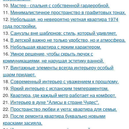
10.
Мастер - спальня с собственной гардеробной.
11.
Минималистичное пространство в графитовых тонах.
12.
Небольшая, но невероятно уютная квартира 1974
года постройки.
13.
Санузлы вне шаблонов: стиль, который удивляет.
14.
В детской важно не только удобство, но и атмосфера.
15.
Небольшая квартира с ярким характером.
16.
Умное решение, чтобы скрыть лючок с
коммуникациями, не нарушая эстетику ванной.
17.
Винтажные элементы всегда интерьеру особый
шарм придают.
18.
Современный интерьер с уважением к прошлому.
19.
Яркий интерьер с испанским темпераментом.
20.
Квартира, где каждый метр работает на комфорт.
21.
Интерьер в духе "Алисы в стране Чудес".
22.
Пространство любви и уюта: квартира для семьи.
23.
После ремонта квартира буквально новыми
красками засияла.