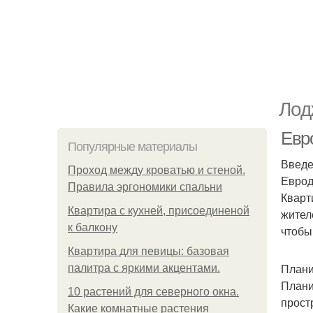
Лод
Евро
Популярные материалы
Введ
Проход между кроватью и стеной.
Еврод
Правила эргономики спальни
Кварт
Квартира с кухней, присоединеной
жител
к балкону
чтобы
Квартира для певицы: базовая
Плани
палитра с яркими акцентами.
Плани
10 растений для северного окна.
прост
Какие комнатные растения