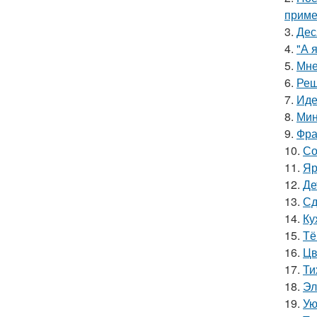
приме
3.
Дес
4.
"А 
5.
Мне
6.
Реш
7.
Иде
8.
Мин
9.
Фра
10.
Со
11.
Яр
12.
Де
13.
Сд
14.
Ку
15.
Тё
16.
Цв
17.
Ти
18.
Эл
19.
Ую