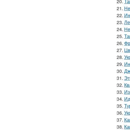
20.
Та
21.
Не
22.
Ин
23.
Ле
24.
Не
25.
Та
26.
Фр
27.
Цв
28.
Ую
29.
Ин
30.
Дж
31.
Эт
32.
Кв
33.
Из
34.
Ид
35.
Ту
36.
Ую
37.
Ка
38.
Ка