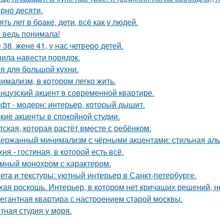
рно десяти.
ять лет в браке, дети, всё как у людей.
я ведь понимала!
 38, жене 41, у нас четверо детей.
ила навести порядок.
я для большой кухни.
имализм, в котором легко жить.
нцузский акцент в современной квартире.
фт - модерн: интерьер, который дышит.
кие акценты в спокойной студии.
тская, которая растёт вместе с ребёнком.
ержанный минимализм с чёрными акцентами: стильная альт
хня - гостиная, в которой есть всё.
мный монохром с характером.
ета и текстуры: уютный интерьер в Санкт-петербурге.
хая роскошь. Интерьер, в котором нет кричащих решений, н
егантная квартира с настроением старой москвы.
тная студия у моря.