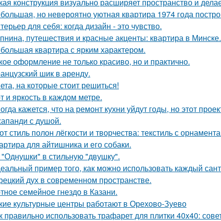
кая конструкция визуально расширяет пространство и дела
большая, но невероятно уютная квартира 1974 года постро
терьер для себя: когда дизайн - это чувство.
пнина, путешествия и красные акценты: квартира в Минске.
большая квартира с ярким характером.
кое оформление не только красиво, но и практично.
анцузский шик в аренду.
ета, на которые стоит решиться!
т и яркость в каждом метре.
огда кажется, что на ремонт кухни уйдут годы, но этот прое
апанди с душой.
от стиль полон лёгкости и творчества: текстиль с орнамент
артира для айтишника и его собаки.
 "Однушки" в стильную "двушку".
еальный пример того, как можно использовать каждый сант
рецкий дух в современном пространстве.
тное семейное гнездо в Казани.
кие культурные центры работают в Орехово-Зуево
к правильно использовать трафарет для плитки 40x40: сов