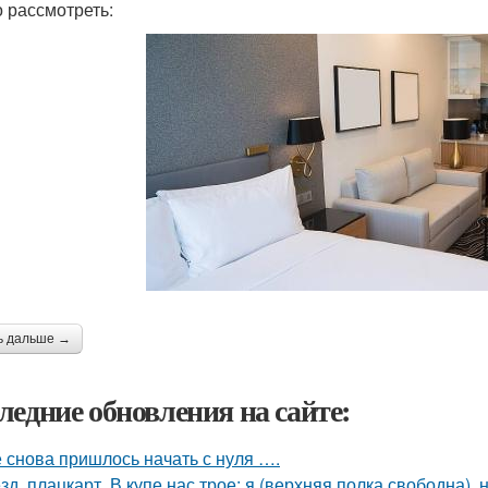
 рассмотреть:
ь дальше →
ледние обновления на сайте:
 снова пришлось начать с нуля ….
зд, плацкарт. В купе нас трое: я (верхняя полка свободна),