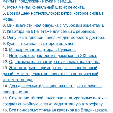
мечты и предложение руки и сердца.
4.
Кухня мечты: финальный штрих ремонта.
5.
Возвращение стеклоблоков: ретро, которое снова в
моде.
6.
Минималистичная однушка с глубокими акцентами.
7.
Квартира на 51-м этаже для семьи с ребёнком.
8.
Однушка в типовой панельке для молодого доктора.
9.
Кухня - гостиная, в которой есть всё.
10.
Монохромная квартира в Пушкине.
11.
Интерьер с характером в доме конца XIX века.
12.
Однокомнатная квартира с личным характером.
13.
Этот интерьер - пример того, как современный
дизайн может деликатно вписаться в исторический
контекст города.
14.
Дом для семьи: функциональность, уют и личные
пространства.
15.
Сочетание тёплой подсветки и натуральных веточек
создаёт спокойную, слегка медитативную атмосферу.
16.
Все по-новому: стильная квартира во Владикавказе.