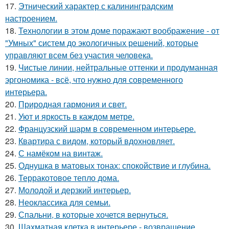
17.
Этнический характер с калининградским
настроением.
18.
Технологии в этом доме поражают воображение - от
"Умных" систем до экологичных решений, которые
управляют всем без участия человека.
19.
Чистые линии, нейтральные оттенки и продуманная
эргономика - всё, что нужно для современного
интерьера.
20.
Природная гармония и свет.
21.
Уют и яркость в каждом метре.
22.
Французский шарм в современном интерьере.
23.
Квартира с видом, который вдохновляет.
24.
С намёком на винтаж.
25.
Однушка в матовых тонах: спокойствие и глубина.
26.
Терракотовое тепло дома.
27.
Молодой и дерзкий интерьер.
28.
Неоклассика для семьи.
29.
Спальни, в которые хочется вернуться.
30.
Шахматная клетка в интерьере - возвращение