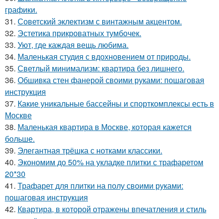
графики.
31.
Советский эклектизм с винтажным акцентом.
32.
Эстетика прикроватных тумбочек.
33.
Уют, где каждая вещь любима.
34.
Маленькая студия с вдохновением от природы.
35.
Светлый минимализм: квартира без лишнего.
36.
Обшивка стен фанерой своими руками: пошаговая
инструкция
37.
Какие уникальные бассейны и спорткомплексы есть в
Москве
38.
Маленькая квартира в Москве, которая кажется
больше.
39.
Элегантная трёшка с нотками классики.
40.
Экономим до 50% на укладке плитки с трафаретом
20*30
41.
Трафарет для плитки на полу своими руками:
пошаговая инструкция
42.
Квартира, в которой отражены впечатления и стиль