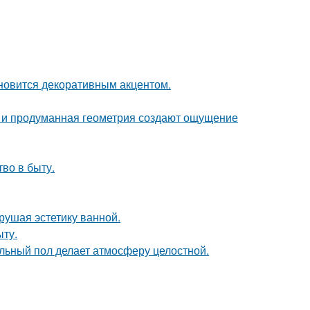
ановится декоративным акцентом.
она и продуманная геометрия создают ощущение
тво в быту.
рушая эстетику ванной.
ыту.
льный пол делает атмосферу целостной.