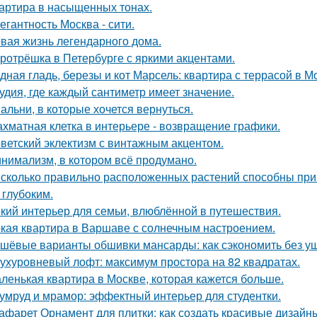
артира в насыщенных тонах.
егантность Москва - сити.
вая жизнь легендарного дома.
ротрёшка в Петербурге с яркими акцентами.
дная гладь, березы и кот Марсель: квартира с террасой в М
удия, где каждый сантиметр имеет значение.
альни, в которые хочется вернуться.
хматная клетка в интерьере - возвращение графики.
ветский эклектизм с винтажным акцентом.
нимализм, в котором всё продумано.
сколько правильно расположенных растений способны прив
 глубоким.
кий интерьер для семьи, влюблённой в путешествия.
кая квартира в Варшаве с солнечным настроением.
шёвые варианты обшивки мансарды: как сэкономить без у
ухуровневый лофт: максимум простора на 82 квадратах.
ленькая квартира в Москве, которая кажется больше.
умруд и мрамор: эффектный интерьер для студентки.
афарет Орнамент для плитки: как создать красивые дизайн