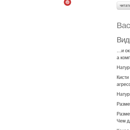
читат
Вас
Вид
…и ок
а ком
Натур
Кисти
агрес
Натур
Разм
Разме
Чем д