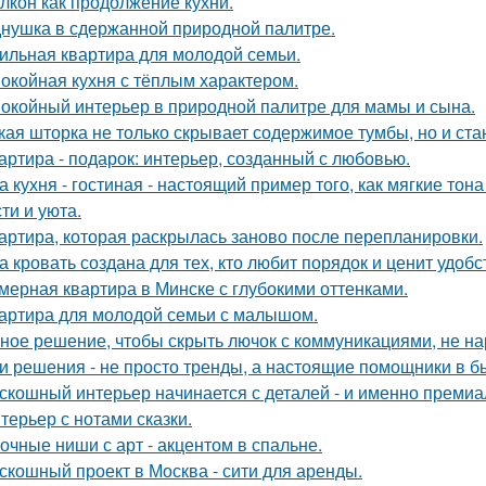
лкон как продолжение кухни.
нушка в сдержанной природной палитре.
ильная квартира для молодой семьи.
окойная кухня с тёплым характером.
окойный интерьер в природной палитре для мамы и сына.
кая шторка не только скрывает содержимое тумбы, но и ст
артира - подарок: интерьер, созданный с любовью.
а кухня - гостиная - настоящий пример того, как мягкие т
ти и уюта.
артира, которая раскрылась заново после перепланировки.
а кровать создана для тех, кто любит порядок и ценит удобс
мерная квартира в Минске с глубокими оттенками.
артира для молодой семьи с малышом.
ное решение, чтобы скрыть лючок с коммуникациями, не на
и решения - не просто тренды, а настоящие помощники в б
скошный интерьер начинается с деталей - и именно премиа
терьер с нотами сказки.
очные ниши с арт - акцентом в спальне.
скошный проект в Москва - сити для аренды.