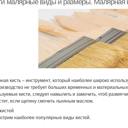
ти малярные виды и размеры. Малярная 
ная кисть – инструмент, который наиболее широко использ
оизводство не требует больших временных и материальных 
ьзуемые кисти, следует намылить и замочить, чтоб размягч
стет, если щетину смочить льняным маслом.
кистей
отрим наиболее популярные виды кистей.