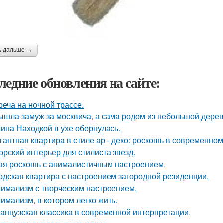
ь дальше →
ледние обновления на сайте:
реча на ночной трассе.
ышла замуж за москвича, а сама родом из небольшой дерев
ина Находкой в ухе обернулась.
гантная квартира в стиле ар - деко: роскошь в современном
орский интерьер для стилиста звезд.
ая роскошь с анималистичным настроением.
одская квартира с настроением загородной резиденции.
имализм с творческим настроением.
имализм, в котором легко жить.
анцузская классика в современной интерпретации.