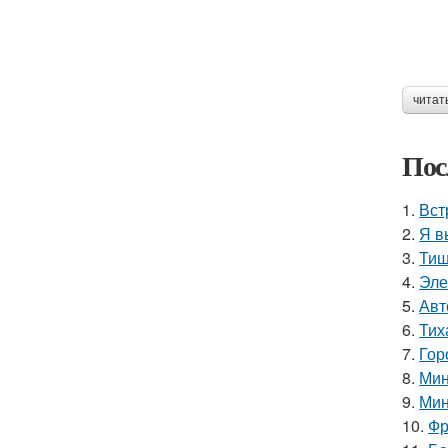
читат
Пос
1.
Вст
2.
Я в
3.
Тиш
4.
Эле
5.
Авт
6.
Тих
7.
Гор
8.
Мин
9.
Мин
10.
Фр