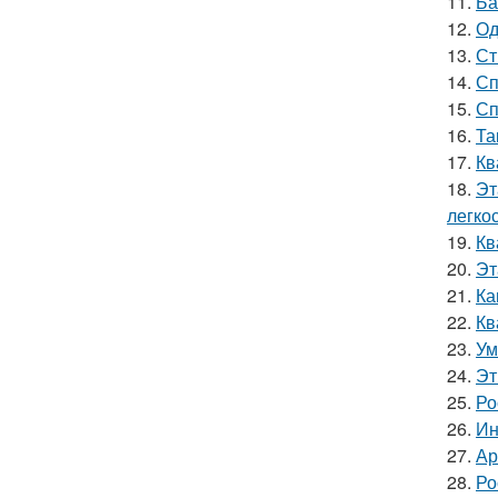
11.
Ба
12.
Од
13.
Ст
14.
Сп
15.
Сп
16.
Та
17.
Кв
18.
Эт
легкос
19.
Кв
20.
Эт
21.
Ка
22.
Кв
23.
Ум
24.
Эт
25.
Ро
26.
Ин
27.
Ар
28.
Ро