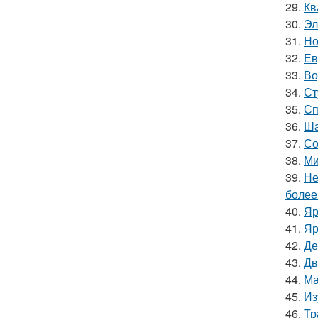
29.
Кв
30.
Эл
31.
Но
32.
Ев
33.
Во
34.
Ст
35.
Сп
36.
Ша
37.
Со
38.
Ми
39.
Не
более
40.
Яр
41.
Яр
42.
Де
43.
Дв
44.
Ма
45.
Из
46.
Тр