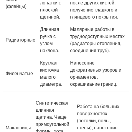
лопатки с
после других кистей,
(флейцы)
плоской
получение гладкого и
щетиной.
глянцевого покрытия.
Длинная
Малярные работы в
ручка с
труднодоступных местах
Радиаторные
углом
(радиаторы отопления,
наклона.
соединения труб).
Круглая
Нанесение
кисточка
декоративных узоров и
Филенчатые
малого
орнаментов,
диаметра.
окрашивание границ.
Синтетическая
Работа на больших
длинная
поверхностях
щетина. Чаще
(потолки, полы,
прямоугольной
Макловицы
стены), нанесение
формы, хотя