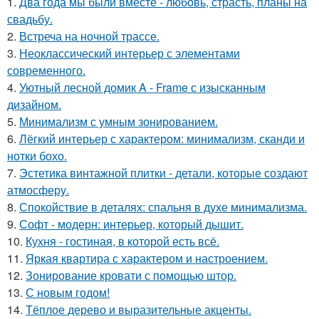
1.
Два года мы были вместе - любовь, страсть, планы на
свадьбу.
2.
Встреча на ночной трассе.
3.
Неоклассический интерьер с элементами
современного.
4.
Уютный лесной домик A - Frame с изысканным
дизайном.
5.
Минимализм с умным зонированием.
6.
Лёгкий интерьер с характером: минимализм, сканди и
нотки бохо.
7.
Эстетика винтажной плитки - детали, которые создают
атмосферу.
8.
Спокойствие в деталях: спальня в духе минимализма.
9.
Софт - модерн: интерьер, который дышит.
10.
Кухня - гостиная, в которой есть всё.
11.
Яркая квартира с характером и настроением.
12.
Зонирование кровати с помощью штор.
13.
С новым годом!
14.
Тёплое дерево и выразительные акценты.