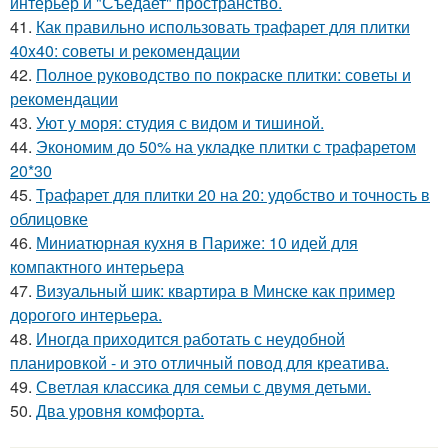
интерьер и "Съедает" пространство.
41.
Как правильно использовать трафарет для плитки
40x40: советы и рекомендации
42.
Полное руководство по покраске плитки: советы и
рекомендации
43.
Уют у моря: студия с видом и тишиной.
44.
Экономим до 50% на укладке плитки с трафаретом
20*30
45.
Трафарет для плитки 20 на 20: удобство и точность в
облицовке
46.
Миниатюрная кухня в Париже: 10 идей для
компактного интерьера
47.
Визуальный шик: квартира в Минске как пример
дорогого интерьера.
48.
Иногда приходится работать с неудобной
планировкой - и это отличный повод для креатива.
49.
Светлая классика для семьи с двумя детьми.
50.
Два уровня комфорта.