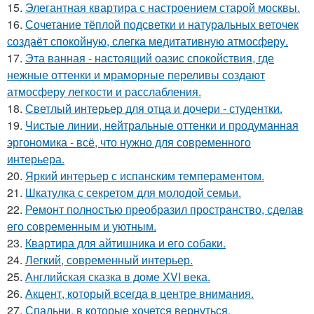
15.
Элегантная квартира с настроением старой москвы.
16.
Сочетание тёплой подсветки и натуральных веточек
создаёт спокойную, слегка медитативную атмосферу.
17.
Эта ванная - настоящий оазис спокойствия, где
нежные оттенки и мраморные переливы создают
атмосферу легкости и расслабления.
18.
Светлый интерьер для отца и дочери - студентки.
19.
Чистые линии, нейтральные оттенки и продуманная
эргономика - всё, что нужно для современного
интерьера.
20.
Яркий интерьер с испанским темпераментом.
21.
Шкатулка с секретом для молодой семьи.
22.
Ремонт полностью преобразил пространство, сделав
его современным и уютным.
23.
Квартира для айтишника и его собаки.
24.
Легкий, современный интерьер.
25.
Английская сказка в доме XVI века.
26.
Акцент, который всегда в центре внимания.
27.
Спальни, в которые хочется вернуться.