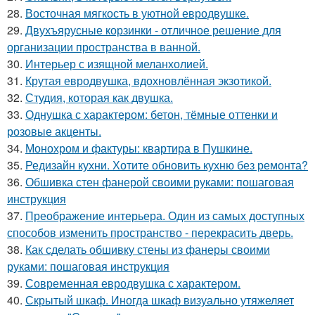
28.
Восточная мягкость в уютной евродвушке.
29.
Двухъярусные корзинки - отличное решение для
организации пространства в ванной.
30.
Интерьер с изящной меланхолией.
31.
Крутая евродвушка, вдохновлённая экзотикой.
32.
Студия, которая как двушка.
33.
Однушка с характером: бетон, тёмные оттенки и
розовые акценты.
34.
Монохром и фактуры: квартира в Пушкине.
35.
Редизайн кухни. Хотите обновить кухню без ремонта?
36.
Обшивка стен фанерой своими руками: пошаговая
инструкция
37.
Преображение интерьера. Один из самых доступных
способов изменить пространство - перекрасить дверь.
38.
Как сделать обшивку стены из фанеры своими
руками: пошаговая инструкция
39.
Современная евродвушка с характером.
40.
Скрытый шкаф. Иногда шкаф визуально утяжеляет