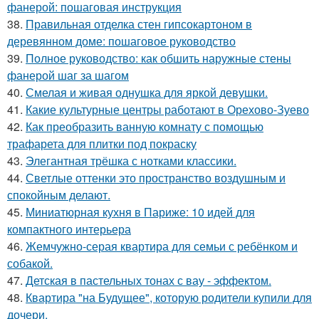
фанерой: пошаговая инструкция
38.
Правильная отделка стен гипсокартоном в
деревянном доме: пошаговое руководство
39.
Полное руководство: как обшить наружные стены
фанерой шаг за шагом
40.
Смелая и живая однушка для яркой девушки.
41.
Какие культурные центры работают в Орехово-Зуево
42.
Как преобразить ванную комнату с помощью
трафарета для плитки под покраску
43.
Элегантная трёшка с нотками классики.
44.
Светлые оттенки это пространство воздушным и
спокойным делают.
45.
Миниатюрная кухня в Париже: 10 идей для
компактного интерьера
46.
Жемчужно-серая квартира для семьи с ребёнком и
собакой.
47.
Детская в пастельных тонах с вау - эффектом.
48.
Квартира "на Будущее", которую родители купили для
дочери.