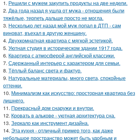
1.
Решили с мужем закупить продукты на две недели.
2.
Два года назад я ушла от мужа - отношения были
тяжёлые, терпеть дальше просто не могла.
3.
Несколько лет назад мой муж попал в ДТП - сам
виноват, въехал в другую женщину.
4.
Двухкомнатная квартира с мягкой эстетикой.
5.
Уютная студия в историческом здании 1917 года.
6.
Квартира с атмосферой английской классики.
7.
Сдержанный интерьер с характером для семьи.
8.
Тёплый баланс света и фактур.
9.
Натуральные материалы, много света, спокойные
оттенки.
10.
Минимализм как искусство: просторная квартира без
лишнего.
11.
Прекрасный дом снаружи и внутри.
12.
Кровать в алькове - уютная архитектура сна.
13.
Зеркало как инструмент дизайна.
14.
Эта кухня - отличный пример того, как даже
небольшое пространство может быть удобным и