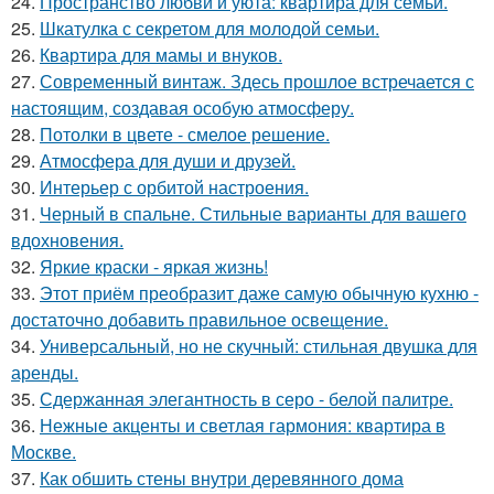
24.
Пространство любви и уюта: квартира для семьи.
25.
Шкатулка с секретом для молодой семьи.
26.
Квартира для мамы и внуков.
27.
Современный винтаж. Здесь прошлое встречается с
настоящим, создавая особую атмосферу.
28.
Потолки в цвете - смелое решение.
29.
Атмосфера для души и друзей.
30.
Интерьер с орбитой настроения.
31.
Черный в спальне. Стильные варианты для вашего
вдохновения.
32.
Яркие краски - яркая жизнь!
33.
Этот приём преобразит даже самую обычную кухню -
достаточно добавить правильное освещение.
34.
Универсальный, но не скучный: стильная двушка для
аренды.
35.
Сдержанная элегантность в серо - белой палитре.
36.
Нежные акценты и светлая гармония: квартира в
Москве.
37.
Как обшить стены внутри деревянного дома