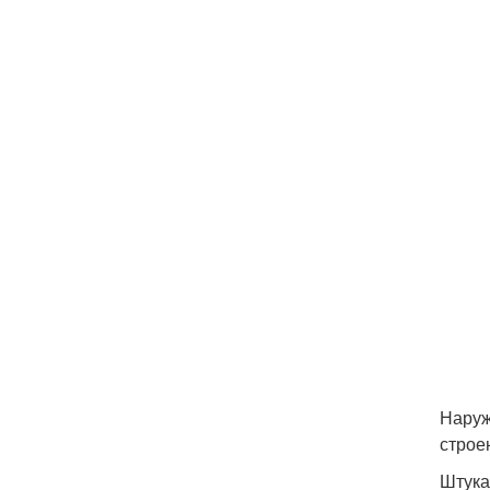
Наруж
строен
Штука