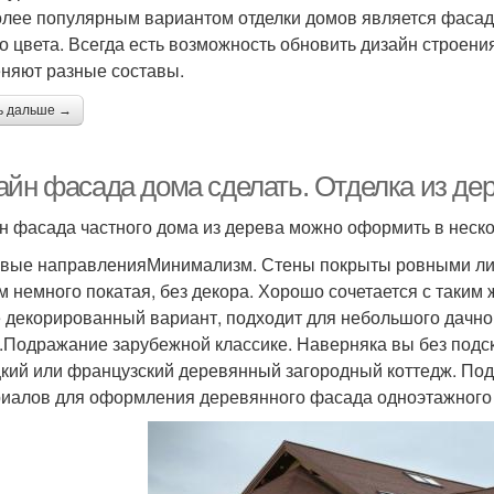
лее популярным вариантом отделки домов является фасадн
о цвета. Всегда есть возможность обновить дизайн строени
няют разные составы.
ь дальше →
айн фасада дома сделать. Отделка из де
н фасада частного дома из дерева можно оформить в неск
вые направленияМинимализм. Стены покрыты ровными лин
м немного покатая, без декора. Хорошо сочетается с таким
 декорированный вариант, подходит для небольшого дачно
.Подражание зарубежной классике. Наверняка вы без подск
кий или французский деревянный загородный коттедж. П
иалов для оформления деревянного фасада одноэтажного 