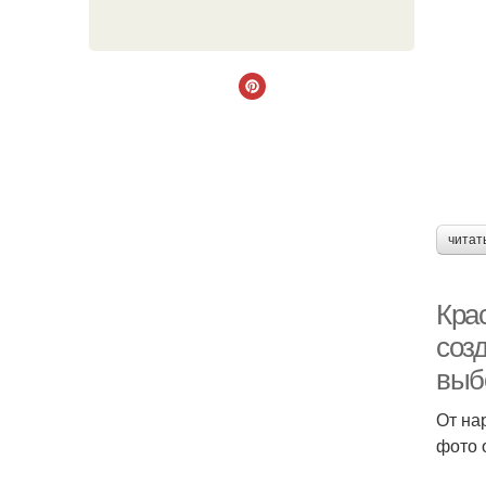
читат
Кра
соз
выб
От на
фото 