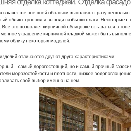
шняя отделка коттеджей. Отделка фасадо
ч в качестве внешней оболочки выполняет сразу несколько 
вый облик строения и выводит избытки влаги. Некоторые сп
. Все это позволяет кирпичной облицовке оставаться в то
менное украшение кирпичной кладкой может быть выполнен
ему облику некоторых моделей.
изделий отличаются друг от друга характеристиками:
ерный – самый дорогостоящий, но и самый прочный газоси
атели морозостойкости и плотности, низкое водопоглощение
авливать свой выбор именно на нем.