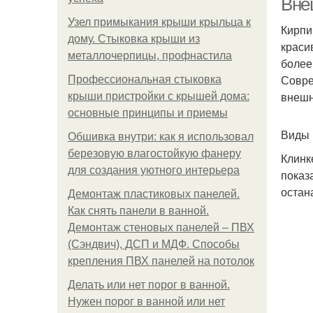
Вне
Узел примыкания крыши крыльца к
Кирпи
дому. Стыковка крыши из
краси
металлочерпицы, профнастила
более
Совре
Профессиональная стыковка
внешн
крыши пристройки с крышей дома:
основные принципы и приемы
Виды 
Обшивка внутри: как я использовал
березовую влагостойкую фанеру
Клинк
для создания уютного интерьера
показ
остан
Демонтаж пластиковых панелей.
Как снять панели в ванной.
Демонтаж стеновых панелей – ПВХ
(Сэндвич), ДСП и МДФ. Способы
крепления ПВХ панелей на потолок
Делать или нет порог в ванной.
Нужен порог в ванной или нет