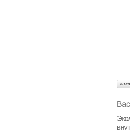
читат
Вас
Эко
вну