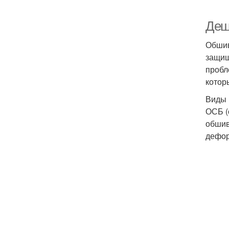
Деш
Обшив
защищ
пробл
котор
Виды 
ОСБ (
обшив
дефор