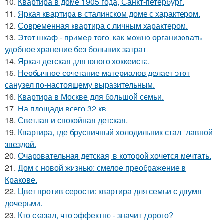
10.
Квартира в доме 1905 года, Санкт-петербург.
11.
Яркая квартира в сталинском доме с характером.
12.
Современная квартира с личным характером.
13.
Этот шкаф - пример того, как можно организовать
удобное хранение без больших затрат.
14.
Яркая детская для юного хоккеиста.
15.
Необычное сочетание материалов делает этот
санузел по-настоящему выразительным.
16.
Квартира в Москве для большой семьи.
17.
На площади всего 32 кв.
18.
Светлая и спокойная детская.
19.
Квартира, где брусничный холодильник стал главной
звездой.
20.
Очаровательная детская, в которой хочется мечтать.
21.
Дом с новой жизнью: смелое преображение в
Кракове.
22.
Цвет против серости: квартира для семьи с двумя
дочерьми.
23.
Кто сказал, что эффектно - значит дорого?