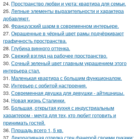
24.
Пространство любви и уюта: квартира для семьи.
25.
Лепные элементы выразительности и характера
добавляют.
26.
Французский шарм в современном интерьере.
27.
Окрашенные в чёрный цвет рамы подчёркивают
графичность пространства.
28.
Глубина винного оттенка.
29.
Свежий взгляд на рабочее пространство.
30.
Сочный зеленый цвет главным украшением этого
интерьера стал.
31.
Маленькая квартира с большим функционалом.
32.
Интерьер с орбитой настроения.
33.
Современная двушка для девушки - айтишницы.
34.
Новая жизнь Сталинки.
35.
Большая, открытая кухня с индустриальным
характером - мечта для тех, кто любит готовить и
принимать гостей.
36.
Площадь всего 1, 5 кв.
37.
Декоративная отделка стен фанерой своими руками: