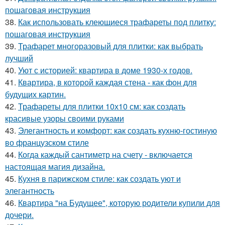
пошаговая инструкция
38.
Как использовать клеющиеся трафареты под плитку:
пошаговая инструкция
39.
Трафарет многоразовый для плитки: как выбрать
лучший
40.
Уют с историей: квартира в доме 1930-х годов.
41.
Квартира, в которой каждая стена - как фон для
будущих картин.
42.
Трафареты для плитки 10х10 см: как создать
красивые узоры своими руками
43.
Элегантность и комфорт: как создать кухню-гостиную
во французском стиле
44.
Когда каждый сантиметр на счету - включается
настоящая магия дизайна.
45.
Кухня в парижском стиле: как создать уют и
элегантность
46.
Квартира "на Будущее", которую родители купили для
дочери.