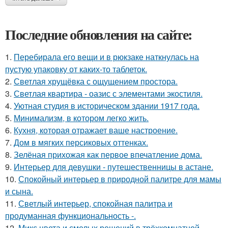
Последние обновления на сайте:
1.
Перебирала его вещи и в рюкзаке наткнулась на
пустую упаковку от каких-то таблеток.
2.
Светлая хрущёвка с ощущением простора.
3.
Светлая квартира - оазис с элементами экостиля.
4.
Уютная студия в историческом здании 1917 года.
5.
Минимализм, в котором легко жить.
6.
Кухня, которая отражает ваше настроение.
7.
Дом в мягких персиковых оттенках.
8.
Зелёная прихожая как первое впечатление дома.
9.
Интерьер для девушки - путешественницы в астане.
10.
Спокойный интерьер в природной палитре для мамы
и сына.
11.
Светлый интерьер, спокойная палитра и
продуманная функциональность -.
12.
Микс цвета и смелых решений в трёхкомнатной