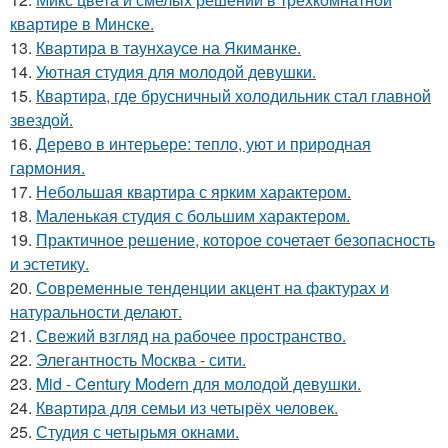
квартире в Минске.
13.
Квартира в таунхаусе на Якиманке.
14.
Уютная студия для молодой девушки.
15.
Квартира, где брусничный холодильник стал главной
звездой.
16.
Дерево в интерьере: тепло, уют и природная
гармония.
17.
Небольшая квартира с ярким характером.
18.
Маленькая студия с большим характером.
19.
Практичное решение, которое сочетает безопасность
и эстетику.
20.
Современные тенденции акцент на фактурах и
натуральности делают.
21.
Свежий взгляд на рабочее пространство.
22.
Элегантность Москва - сити.
23.
Mid - Century Modern для молодой девушки.
24.
Квартира для семьи из четырёх человек.
25.
Студия с четырьмя окнами.