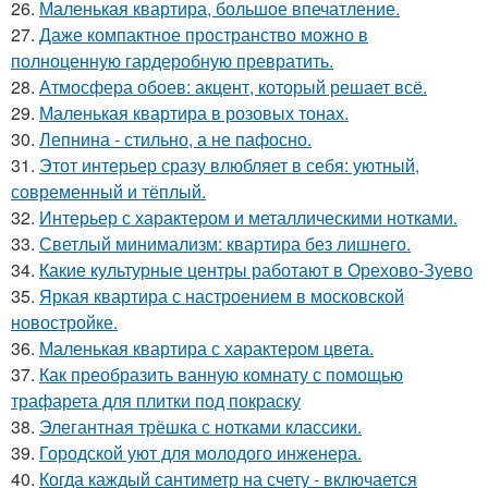
26.
Маленькая квартира, большое впечатление.
27.
Даже компактное пространство можно в
полноценную гардеробную превратить.
28.
Атмосфера обоев: акцент, который решает всё.
29.
Маленькая квартира в розовых тонах.
30.
Лепнина - стильно, а не пафосно.
31.
Этот интерьер сразу влюбляет в себя: уютный,
современный и тёплый.
32.
Интерьер с характером и металлическими нотками.
33.
Светлый минимализм: квартира без лишнего.
34.
Какие культурные центры работают в Орехово-Зуево
35.
Яркая квартира с настроением в московской
новостройке.
36.
Маленькая квартира с характером цвета.
37.
Как преобразить ванную комнату с помощью
трафарета для плитки под покраску
38.
Элегантная трёшка с нотками классики.
39.
Городской уют для молодого инженера.
40.
Когда каждый сантиметр на счету - включается