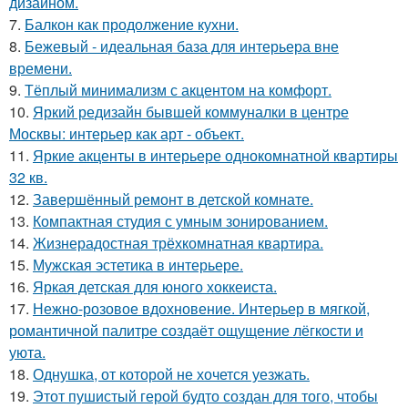
дизайном.
7.
Балкон как продолжение кухни.
8.
Бежевый - идеальная база для интерьера вне
времени.
9.
Тёплый минимализм с акцентом на комфорт.
10.
Яркий редизайн бывшей коммуналки в центре
Москвы: интерьер как арт - объект.
11.
Яркие акценты в интерьере однокомнатной квартиры
32 кв.
12.
Завершённый ремонт в детской комнате.
13.
Компактная студия с умным зонированием.
14.
Жизнерадостная трёхкомнатная квартира.
15.
Мужская эстетика в интерьере.
16.
Яркая детская для юного хоккеиста.
17.
Нежно-розовое вдохновение. Интерьер в мягкой,
романтичной палитре создаёт ощущение лёгкости и
уюта.
18.
Однушка, от которой не хочется уезжать.
19.
Этот пушистый герой будто создан для того, чтобы