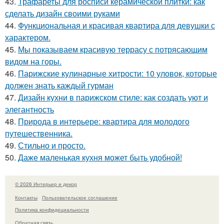
43.
Трафареты для росписи керамической плитки: как
сделать дизайн своими руками
44.
Функциональная и красивая квартира для девушки с
характером.
45.
Мы показываем красивую террасу с потрясающим
видом на горы.
46.
Парижские кулинарные хитрости: 10 уловок, которые
должен знать каждый гурман
47.
Дизайн кухни в парижском стиле: как создать уют и
элегантность
48.
Природа в интерьере: квартира для молодого
путешественника.
49.
Стильно и просто.
50.
Даже маленькая кухня может быть удобной!
© 2026 Интерьер и декор
Контакты
Пользовательское соглашение
Политика конфидециальности
Обратная связь