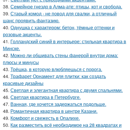
38.
Семейное гнездо в Алма-ате: птицы, кот и свобода.
39.
Старый комод - не повод для свалки, а отличный
шанс проявить фантазию.
40.
Однушка с характером: бетон, тёмные оттенки и
розовые акценты.
41.
Голландский синий в интерьере: стильная квартира в
Минске.
42.
Можно ли обшивать стены фанерой внутри дома:
плюсы и минусы
43.
Трёшка, в которую влюбляешься с порога.
44.
Трафарет Орнамент для плитки: как создать
красивые дизайны
45.
Светлая и элегантная квартира с двумя спальнями.
46.
Светлая квартира в Петербурге.
47.
Ванная, где хочется задержаться подольше.
48.
Романтичная квартира в центре Казани.
49.
Комфорт и свежесть в Опалихе.
50.
Как разместить всё необходимое на 28 квадратах и