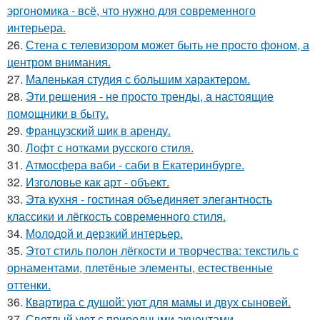
эргономика - всё, что нужно для современного
интерьера.
26.
Стена с телевизором может быть не просто фоном, а
центром внимания.
27.
Маленькая студия с большим характером.
28.
Эти решения - не просто тренды, а настоящие
помощники в быту.
29.
Французский шик в аренду.
30.
Лофт с нотками русского стиля.
31.
Атмосфера ваби - саби в Екатеринбурге.
32.
Изголовье как арт - объект.
33.
Эта кухня - гостиная объединяет элегантность
классики и лёгкость современного стиля.
34.
Молодой и дерзкий интерьер.
35.
Этот стиль полон лёгкости и творчества: текстиль с
орнаментами, плетёные элементы, естественные
оттенки.
36.
Квартира с душой: уют для мамы и двух сыновей.
37.
Светлый уют с природными акцентами.