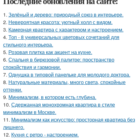
Последние обновления на сайте:
1.
Зелёный и дерево: природный союз в интерьере.
2.
Невероятная красота: уютный холл с видом.
3.
Камерная квартира с характером и настроением.
4.
Топ - 8 универсальных цветовых сочетаний для
стильного интерьера.
5.
Розовая плитка как акцент на кухне.
6.
Спальня в бирюзовой палитре: пространство
спокойствия и гармонии.
7.
Однушка в типовой панельке для молодого доктора.
8.
Натуральные материалы, много света, спокойные
оттенки.
9.
Минимализм, в котором есть глубина.
10.
Сдержанная монохромная квартира в стиле
минимализм в Москве.
11.
Минимализм как искусство: просторная квартира без
лишнего.
12.
Кухня с ретро - настроением.