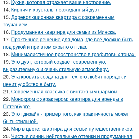
13.
Кухня, которая отражает ваше настроение.
14.
Кирпич и хрусталь: неожиданный дуэт.
15.
Дореволюционная квартира с современным
звучанием.
16.
Продуманная квартира для семьи из Минска.
17.
Практичное решение для дома, где всё должно быть
под рукой и при этом скрыто от глаз.
18.
Минималистичное пространство в графитовых тонах.
19.
Это дуэт, который создаёт современную,
выразительную и очень стильную атмосферу.
20.
Эта кровать создана для тех, кто любит порядок и
ценит удобство в быту.
21.
Современная классика с винтажным шармом.
22.
Монохром с характером: квартира для аренды в
Петербурге.
23.
Этот дизайн - пример того, как практичность может
быть стильной.
24.
Мир в цвете: квартира для семьи путешественников.
25.
Чистые линии, нейтральные оттенки и продуманная