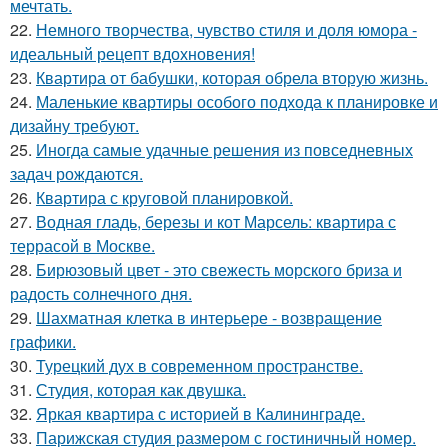
мечтать.
22.
Немного творчества, чувство стиля и доля юмора -
идеальный рецепт вдохновения!
23.
Квартира от бабушки, которая обрела вторую жизнь.
24.
Маленькие квартиры особого подхода к планировке и
дизайну требуют.
25.
Иногда самые удачные решения из повседневных
задач рождаются.
26.
Квартира с круговой планировкой.
27.
Водная гладь, березы и кот Марсель: квартира с
террасой в Москве.
28.
Бирюзовый цвет - это свежесть морского бриза и
радость солнечного дня.
29.
Шахматная клетка в интерьере - возвращение
графики.
30.
Турецкий дух в современном пространстве.
31.
Студия, которая как двушка.
32.
Яркая квартира с историей в Калининграде.
33.
Парижская студия размером с гостиничный номер.