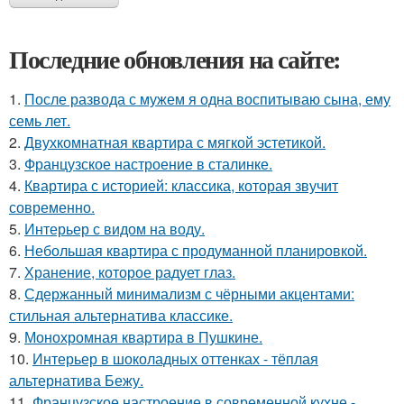
Последние обновления на сайте:
1.
После развода с мужем я одна воспитываю сына, ему
семь лет.
2.
Двухкомнатная квартира с мягкой эстетикой.
3.
Французское настроение в сталинке.
4.
Квартира с историей: классика, которая звучит
современно.
5.
Интерьер с видом на воду.
6.
Небольшая квартира с продуманной планировкой.
7.
Хранение, которое радует глаз.
8.
Сдержанный минимализм с чёрными акцентами:
стильная альтернатива классике.
9.
Монохромная квартира в Пушкине.
10.
Интерьер в шоколадных оттенках - тёплая
альтернатива Бежу.
11.
Французское настроение в современной кухне -