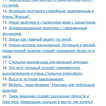
гостиной.
12.
Интерьер получился спокойным, выверенным и
очень "Жилым".
13.
Яркая квартира в сталинском доме с характером.
14.
Дореволюционная квартира с современным
звучанием.
15.
Диван как главный акцент гостиной.
16.
Нежно-розовое вдохновение. Интерьер в мягкой,
романтичной палитре создаёт ощущение лёгкости и
уюта.
17.
Стильная евродвушка для молодой девушки.
18.
Это дуэт, который создаёт современную,
выразительную и очень стильную атмосферу.
19.
Высота, которая завораживает.
20.
Мебель - трансформер - Находка для небольших
квартир!
21.
Такое решение создаёт ощущение лёгкости и
простора, превращая спальню в место, где хочется