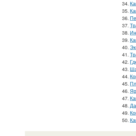
34.
Ка
35.
Ка
36.
Пе
37.
Тр
38.
Ин
39.
Ка
40.
Эк
41.
Тр
42.
Гд
43.
Ша
44.
Ко
45.
Пл
46.
Яр
47.
Ка
48.
Да
49.
Ко
50.
Ка