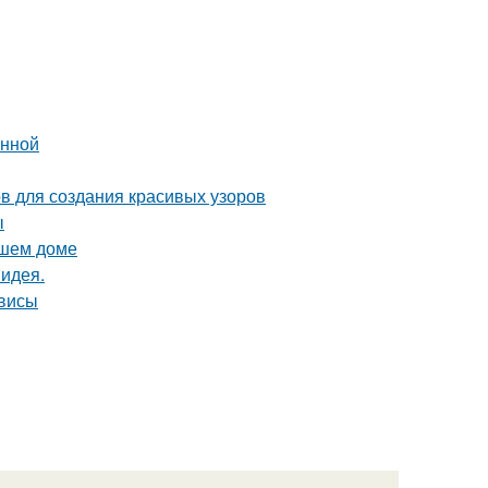
анной
ов для создания красивых узоров
ы
ашем доме
 идея.
рвисы