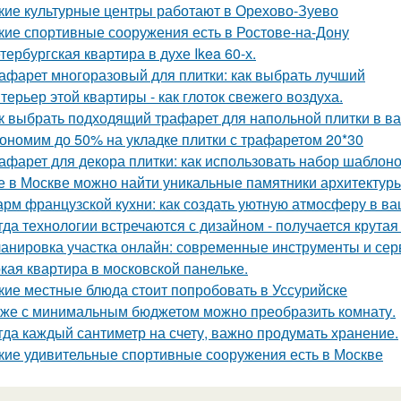
кие культурные центры работают в Орехово-Зуево
кие спортивные сооружения есть в Ростове-на-Дону
тербургская квартира в духе Ikea 60-х.
афарет многоразовый для плитки: как выбрать лучший
терьер этой квартиры - как глоток свежего воздуха.
к выбрать подходящий трафарет для напольной плитки в в
ономим до 50% на укладке плитки с трафаретом 20*30
афарет для декора плитки: как использовать набор шаблон
е в Москве можно найти уникальные памятники архитектур
рм французской кухни: как создать уютную атмосферу в в
гда технологии встречаются с дизайном - получается крутая
анировка участка онлайн: современные инструменты и се
кая квартира в московской панельке.
кие местные блюда стоит попробовать в Уссурийске
же с минимальным бюджетом можно преобразить комнату.
гда каждый сантиметр на счету, важно продумать хранение.
кие удивительные спортивные сооружения есть в Москве