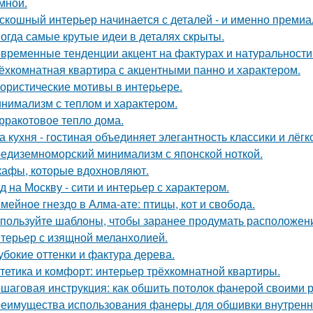
умной.
скошный интерьер начинается с деталей - и именно премиа
огда самые крутые идеи в деталях скрыты.
временные тенденции акцент на фактурах и натуральности
ёхкомнатная квартира с акцентными панно и характером.
ористические мотивы в интерьере.
нимализм с теплом и характером.
рракотовое тепло дома.
а кухня - гостиная объединяет элегантность классики и лёгк
едиземноморский минимализм с японской ноткой.
афы, которые вдохновляют.
д на Москву - сити и интерьер с характером.
мейное гнездо в Алма-ате: птицы, кот и свобода.
пользуйте шаблоны, чтобы заранее продумать расположение
терьер с изящной меланхолией.
убокие оттенки и фактура дерева.
тетика и комфорт: интерьер трёхкомнатной квартиры.
шаговая инструкция: как обшить потолок фанерой своими 
еимущества использования фанеры для обшивки внутренн