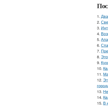
Пос
1.
Два
2.
Све
3.
Инт
4.
Воз
5.
Апа
6.
Спа
7.
Пре
8.
Это
9.
Кух
10.
Кв
11.
Ма
12.
Эт
город
13.
Не
14.
Кв
15.
В 