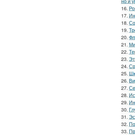
но и 
16.
Ро
17.
Ин
18.
Со
19.
Тр
20.
Фл
21.
Ми
22.
Те
23.
Эт
24.
Ср
25.
Шк
26.
Ви
27.
Се
28.
Ис
29.
Ин
30.
Гл
31.
Эс
32.
По
33.
Пр