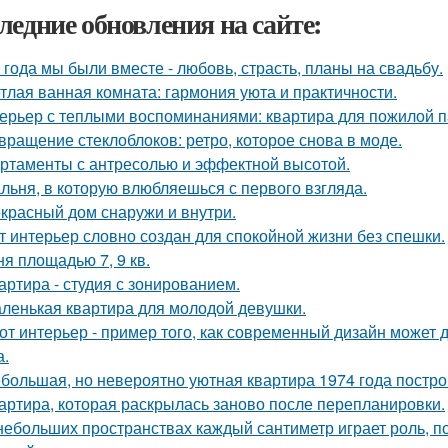
ледние обновления на сайте:
 года мы были вместе - любовь, страсть, планы на свадьбу.
тлая ванная комната: гармония уюта и практичности.
ерьер с теплыми воспоминаниями: квартира для пожилой п
вращение стеклоблоков: ретро, которое снова в моде.
ртаменты с антресолью и эффектной высотой.
льня, в которую влюбляешься с первого взгляда.
красный дом снаружи и внутри.
т интерьер словно создан для спокойной жизни без спешки.
ня площадью 7, 9 кв.
артира - студия с зонированием.
ленькая квартира для молодой девушки.
от интерьер - пример того, как современный дизайн может д
а.
большая, но невероятно уютная квартира 1974 года постро
артира, которая раскрылась заново после перепланировки.
небольших пространствах каждый сантиметр играет роль, п