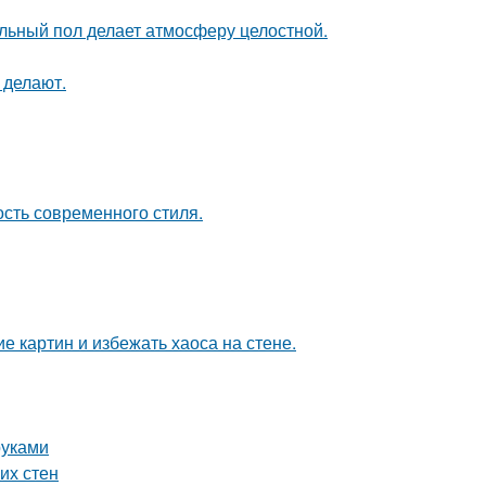
льный пол делает атмосферу целостной.
 делают.
ость современного стиля.
 картин и избежать хаоса на стене.
руками
их стен