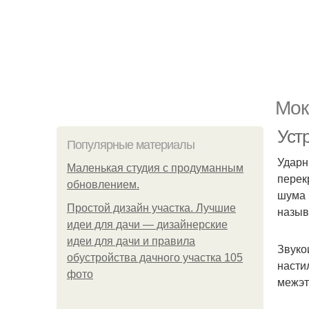
Мок
Уст
Популярные материалы
Ударн
Маленькая студия с продуманным
перек
обновлением.
шума 
Простой дизайн участка. Лучшие
назыв
идеи для дачи — дизайнерские
идеи для дачи и правила
Звуко
обустройства дачного участка 105
насти
фото
межэт