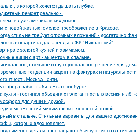
альня, в которой хочется дышать глубже.
джетный ремонт реально -!
плекс в духе американских домов.
м с новой жизнью: смелое преображение в Кракове.
огда стиль не требует огромных вложений - достаточно фан
лнечная квартира для аренды в ЖК "Никольский".
артира с золотой кухней и хаммамом.
очные ниши с арт - акцентом в спальне.
игинальное, стильное и функциональное решение для дома
временные тенденции акцент на фактурах и натуральности
егантность Москва - сити.
мосфера ваби - саби в Екатеринбурге.
а кухня - гостиная объединяет элегантность классики и лёгк
мосфера для души и друзей.
едиземноморский минимализм с японской ноткой.
рный в спальне. Стильные варианты для вашего вдохновен
афы, которые вдохновляют.
огда именно детали превращают обычную кухню в стильное