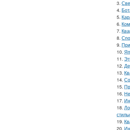
3.
Све
4.
Бот
5.
Кар
6.
Ком
7.
Ква
8.
Спо
9.
При
10.
Яп
11.
Эт
12.
Де
13.
Кв
14.
Со
15.
Пр
16.
Не
17.
Ин
18.
Ло
стиль
19.
Кв
20.
Ин