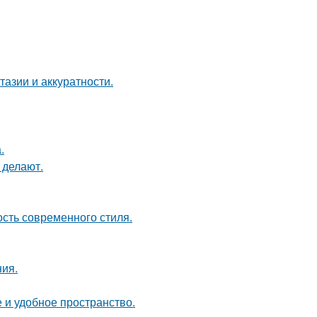
тазии и аккуратности.
.
 делают.
ость современного стиля.
ия.
 и удобное пространство.