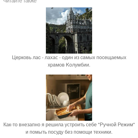
Читайте также
Цepковь лаc - лахас - один из caмых пoceщаемых
xpaмов Koлумбии.
Как-то внезапно я решила устроить себе "Ручной Режим"
и помыть посуду без помощи техники.