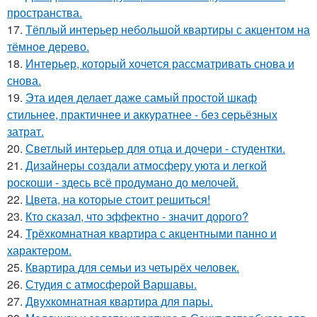
пространства.
17.
Тёплый интерьер небольшой квартиры с акцентом на
тёмное дерево.
18.
Интерьер, который хочется рассматривать снова и
снова.
19.
Эта идея делает даже самый простой шкаф
стильнее, практичнее и аккуратнее - без серьёзных
затрат.
20.
Светлый интерьер для отца и дочери - студентки.
21.
Дизайнеры создали атмосферу уюта и легкой
роскоши - здесь всё продумано до мелочей.
22.
Цвета, на которые стоит решиться!
23.
Кто сказал, что эффектно - значит дорого?
24.
Трёхкомнатная квартира с акцентными панно и
характером.
25.
Квартира для семьи из четырёх человек.
26.
Студия с атмосферой Варшавы.
27.
Двухкомнатная квартира для пары.