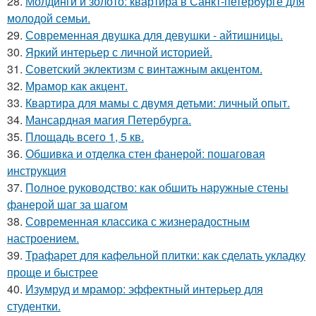
28.
Молдинги и золото: квартира в Санкт-петербурге для
молодой семьи.
29.
Современная двушка для девушки - айтишницы.
30.
Яркий интерьер с личной историей.
31.
Советский эклектизм с винтажным акцентом.
32.
Мрамор как акцент.
33.
Квартира для мамы с двумя детьми: личный опыт.
34.
Мансардная магия Петербурга.
35.
Площадь всего 1, 5 кв.
36.
Обшивка и отделка стен фанерой: пошаговая
инструкция
37.
Полное руководство: как обшить наружные стены
фанерой шаг за шагом
38.
Современная классика с жизнерадостным
настроением.
39.
Трафарет для кафельной плитки: как сделать укладку
проще и быстрее
40.
Изумруд и мрамор: эффектный интерьер для
студентки.