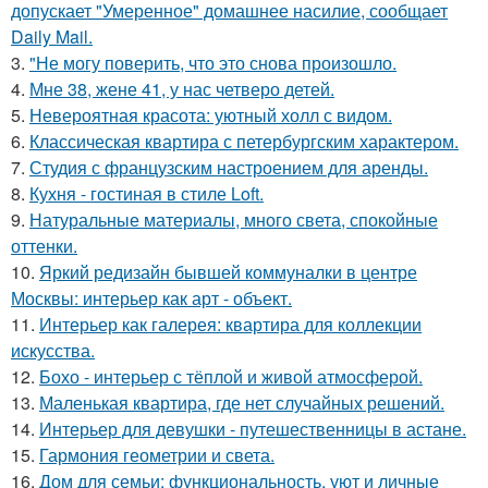
допускает "Умеренное" домашнее насилие, сообщает
Daily Mail.
3.
"Не могу поверить, что это снова произошло.
4.
Мне 38, жене 41, у нас четверо детей.
5.
Невероятная красота: уютный холл с видом.
6.
Классическая квартира с петербургским характером.
7.
Студия с французским настроением для аренды.
8.
Кухня - гостиная в стиле Loft.
9.
Натуральные материалы, много света, спокойные
оттенки.
10.
Яркий редизайн бывшей коммуналки в центре
Москвы: интерьер как арт - объект.
11.
Интерьер как галерея: квартира для коллекции
искусства.
12.
Бохо - интерьер с тёплой и живой атмосферой.
13.
Маленькая квартира, где нет случайных решений.
14.
Интерьер для девушки - путешественницы в астане.
15.
Гармония геометрии и света.
16.
Дом для семьи: функциональность, уют и личные