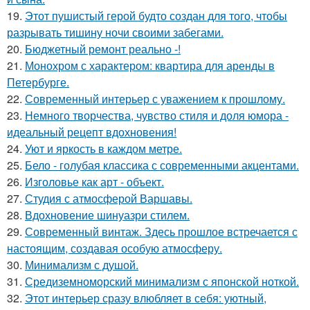
19.
Этот пушистый герой будто создан для того, чтобы
разрывать тишину ночи своими забегами.
20.
Бюджетный ремонт реально -!
21.
Монохром с характером: квартира для аренды в
Петербурге.
22.
Современный интерьер с уважением к прошлому.
23.
Немного творчества, чувство стиля и доля юмора -
идеальный рецепт вдохновения!
24.
Уют и яркость в каждом метре.
25.
Бело - голубая классика с современными акцентами.
26.
Изголовье как арт - объект.
27.
Студия с атмосферой Варшавы.
28.
Вдохновение шинуазри стилем.
29.
Современный винтаж. Здесь прошлое встречается с
настоящим, создавая особую атмосферу.
30.
Минимализм с душой.
31.
Средиземноморский минимализм с японской ноткой.
32.
Этот интерьер сразу влюбляет в себя: уютный,