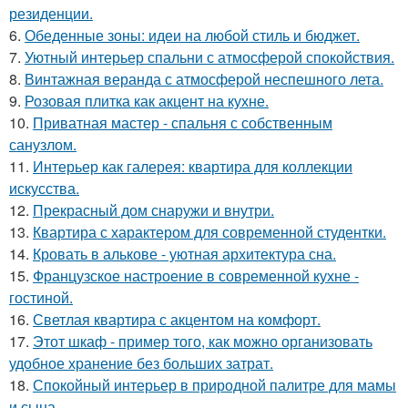
резиденции.
6.
Обеденные зоны: идеи на любой стиль и бюджет.
7.
Уютный интерьер спальни с атмосферой спокойствия.
8.
Винтажная веранда с атмосферой неспешного лета.
9.
Розовая плитка как акцент на кухне.
10.
Приватная мастер - спальня с собственным
санузлом.
11.
Интерьер как галерея: квартира для коллекции
искусства.
12.
Прекрасный дом снаружи и внутри.
13.
Квартира с характером для современной студентки.
14.
Кровать в алькове - уютная архитектура сна.
15.
Французское настроение в современной кухне -
гостиной.
16.
Светлая квартира с акцентом на комфорт.
17.
Этот шкаф - пример того, как можно организовать
удобное хранение без больших затрат.
18.
Спокойный интерьер в природной палитре для мамы
и сына.