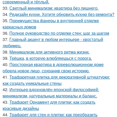
современный и тёплый.
33.
Светлый минимализм: квартира без лишнего.
34.
Редизайн кухни. Хотите обновить кухню без ремонта?
35.
Преимущества фанеры в внутренней отделке
каркасных домов
36.
Полное руководство по отделке стен: шаг за шагом
37.
Главный акцент в любом интерьере - хвостатый
любимец.
38.
Минимализм для активного ритма жизни.
39.
Трёшка, в которую влюбляешься с порога.
40.
Просторная квартира в дореволюционном доме
обрела новое лицо, сохранив свою историю.
41.
Трафаретная плитка для декоративной штукатурки:
как создать уникальные стены
42.
Интерьер вдохновлён японской философией:
минимализм, натуральные материалы и баланс.
43.
Трафарет Орнамент для плитки: как создать
красивые дизайны
44.
Трафарет для стен и плитки: как преобразить