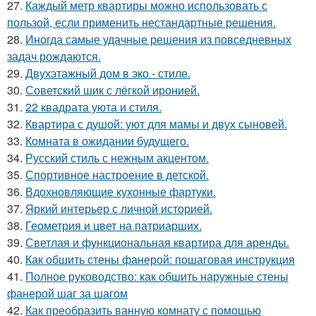
27.
Каждый метр квартиры можно использовать с
пользой, если применить нестандартные решения.
28.
Иногда самые удачные решения из повседневных
задач рождаются.
29.
Двухэтажный дом в эко - стиле.
30.
Советский шик с лёгкой иронией.
31.
22 квадрата уюта и стиля.
32.
Квартира с душой: уют для мамы и двух сыновей.
33.
Комната в ожидании будущего.
34.
Русский стиль с нежным акцентом.
35.
Спортивное настроение в детской.
36.
Вдохновляющие кухонные фартуки.
37.
Яркий интерьер с личной историей.
38.
Геометрия и цвет на патриарших.
39.
Светлая и функциональная квартира для аренды.
40.
Как обшить стены фанерой: пошаговая инструкция
41.
Полное руководство: как обшить наружные стены
фанерой шаг за шагом
42.
Как преобразить ванную комнату с помощью