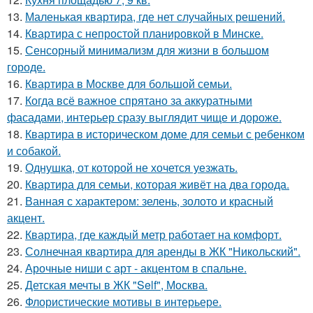
13.
Маленькая квартира, где нет случайных решений.
14.
Квартира с непростой планировкой в Минске.
15.
Сенсорный минимализм для жизни в большом
городе.
16.
Квартира в Москве для большой семьи.
17.
Когда всё важное спрятано за аккуратными
фасадами, интерьер сразу выглядит чище и дороже.
18.
Квартира в историческом доме для семьи с ребенком
и собакой.
19.
Однушка, от которой не хочется уезжать.
20.
Квартира для семьи, которая живёт на два города.
21.
Ванная с характером: зелень, золото и красный
акцент.
22.
Квартира, где каждый метр работает на комфорт.
23.
Солнечная квартира для аренды в ЖК "Никольский".
24.
Арочные ниши с арт - акцентом в спальне.
25.
Детская мечты в ЖК "Self", Москва.
26.
Флористические мотивы в интерьере.