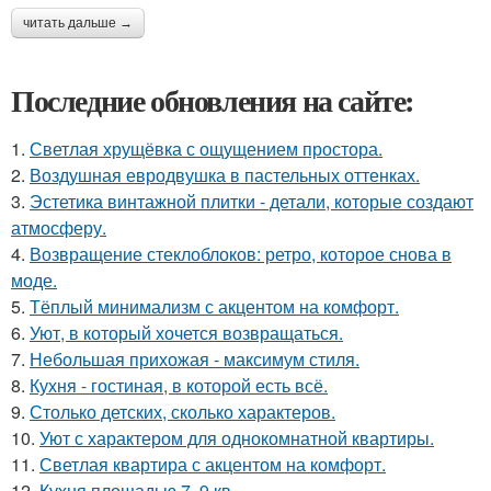
читать дальше →
Последние обновления на сайте:
1.
Светлая хрущёвка с ощущением простора.
2.
Воздушная евродвушка в пастельных оттенках.
3.
Эстетика винтажной плитки - детали, которые создают
атмосферу.
4.
Возвращение стеклоблоков: ретро, которое снова в
моде.
5.
Тёплый минимализм с акцентом на комфорт.
6.
Уют, в который хочется возвращаться.
7.
Небольшая прихожая - максимум стиля.
8.
Кухня - гостиная, в которой есть всё.
9.
Столько детских, сколько характеров.
10.
Уют с характером для однокомнатной квартиры.
11.
Светлая квартира с акцентом на комфорт.
12.
Кухня площадью 7, 9 кв.