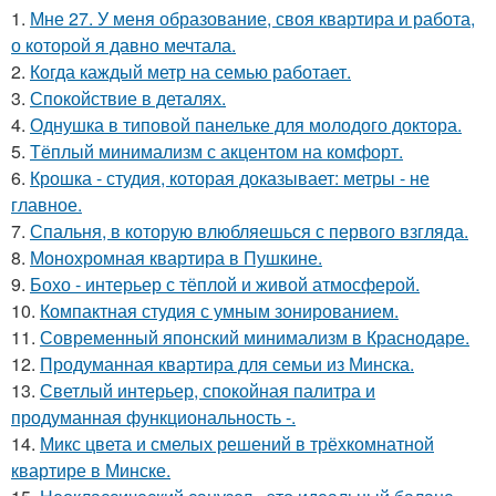
1.
Мне 27. У меня образование, своя квартира и работа,
о которой я давно мечтала.
2.
Когда каждый метр на семью работает.
3.
Спокойствие в деталях.
4.
Однушка в типовой панельке для молодого доктора.
5.
Тёплый минимализм с акцентом на комфорт.
6.
Крошка - студия, которая доказывает: метры - не
главное.
7.
Спальня, в которую влюбляешься с первого взгляда.
8.
Монохромная квартира в Пушкине.
9.
Бохо - интерьер с тёплой и живой атмосферой.
10.
Компактная студия с умным зонированием.
11.
Современный японский минимализм в Краснодаре.
12.
Продуманная квартира для семьи из Минска.
13.
Светлый интерьер, спокойная палитра и
продуманная функциональность -.
14.
Микс цвета и смелых решений в трёхкомнатной
квартире в Минске.