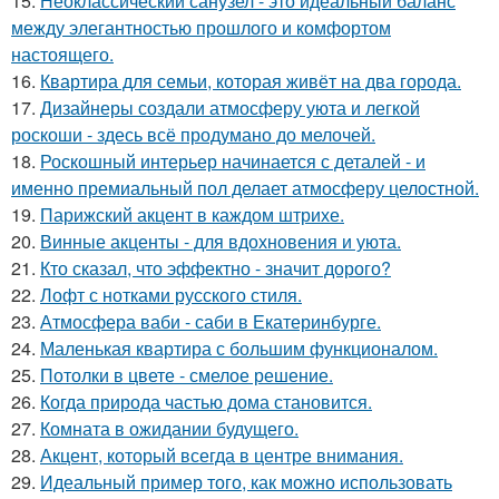
15.
Неоклассический санузел - это идеальный баланс
между элегантностью прошлого и комфортом
настоящего.
16.
Квартира для семьи, которая живёт на два города.
17.
Дизайнеры создали атмосферу уюта и легкой
роскоши - здесь всё продумано до мелочей.
18.
Роскошный интерьер начинается с деталей - и
именно премиальный пол делает атмосферу целостной.
19.
Парижский акцент в каждом штрихе.
20.
Винные акценты - для вдохновения и уюта.
21.
Кто сказал, что эффектно - значит дорого?
22.
Лофт с нотками русского стиля.
23.
Атмосфера ваби - саби в Екатеринбурге.
24.
Маленькая квартира с большим функционалом.
25.
Потолки в цвете - смелое решение.
26.
Когда природа частью дома становится.
27.
Комната в ожидании будущего.
28.
Акцент, который всегда в центре внимания.
29.
Идеальный пример того, как можно использовать