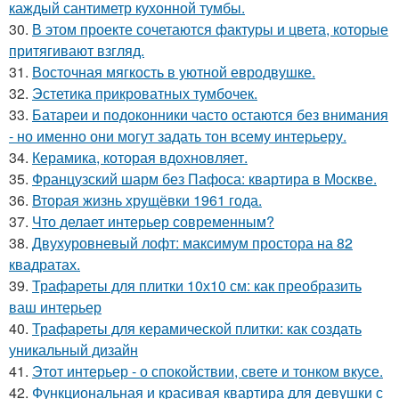
каждый сантиметр кухонной тумбы.
30.
В этом проекте сочетаются фактуры и цвета, которые
притягивают взгляд.
31.
Восточная мягкость в уютной евродвушке.
32.
Эстетика прикроватных тумбочек.
33.
Батареи и подоконники часто остаются без внимания
- но именно они могут задать тон всему интерьеру.
34.
Керамика, которая вдохновляет.
35.
Французский шарм без Пафоса: квартира в Москве.
36.
Вторая жизнь хрущёвки 1961 года.
37.
Что делает интерьер современным?
38.
Двухуровневый лофт: максимум простора на 82
квадратах.
39.
Трафареты для плитки 10х10 см: как преобразить
ваш интерьер
40.
Трафареты для керамической плитки: как создать
уникальный дизайн
41.
Этот интерьер - о спокойствии, свете и тонком вкусе.
42.
Функциональная и красивая квартира для девушки с