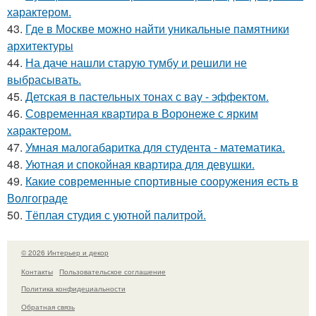
характером.
43.
Где в Москве можно найти уникальные памятники
архитектуры
44.
На даче нашли старую тумбу и решили не
выбрасывать.
45.
Детская в пастельных тонах с вау - эффектом.
46.
Современная квартира в Воронеже с ярким
характером.
47.
Умная малогабаритка для студента - математика.
48.
Уютная и спокойная квартира для девушки.
49.
Какие современные спортивные сооружения есть в
Волгограде
50.
Тёплая студия с уютной палитрой.
© 2026 Интерьер и декор
Контакты
Пользовательское соглашение
Политика конфидециальности
Обратная связь