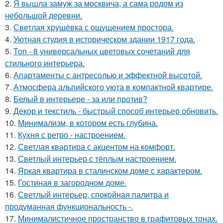
2.
Я вышла замуж за москвича, а сама родом из
небольшой деревни.
3.
Светлая хрущёвка с ощущением простора.
4.
Уютная студия в историческом здании 1917 года.
5.
Топ - 8 универсальных цветовых сочетаний для
стильного интерьера.
6.
Апартаменты с антресолью и эффектной высотой.
7.
Атмосфера альпийского уюта в компактной квартире.
8.
Белый в интерьере - за или против?
9.
Декор и текстиль - быстрый способ интерьер обновить.
10.
Минимализм, в котором есть глубина.
11.
Кухня с ретро - настроением.
12.
Светлая квартира с акцентом на комфорт.
13.
Светлый интерьер с тёплым настроением.
14.
Яркая квартира в сталинском доме с характером.
15.
Гостиная в загородном доме.
16.
Светлый интерьер, спокойная палитра и
продуманная функциональность -.
17.
Минималистичное пространство в графитовых тонах.