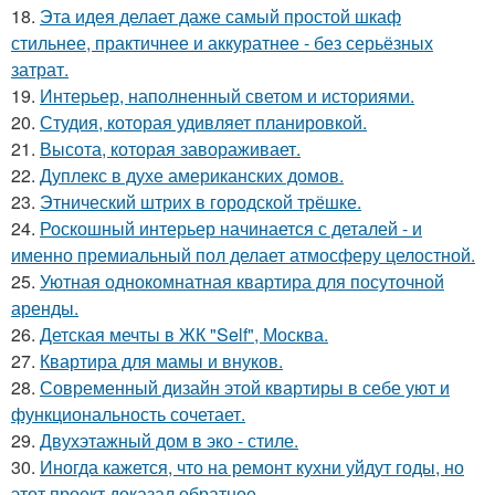
18.
Эта идея делает даже самый простой шкаф
стильнее, практичнее и аккуратнее - без серьёзных
затрат.
19.
Интерьер, наполненный светом и историями.
20.
Студия, которая удивляет планировкой.
21.
Высота, которая завораживает.
22.
Дуплекс в духе американских домов.
23.
Этнический штрих в городской трёшке.
24.
Роскошный интерьер начинается с деталей - и
именно премиальный пол делает атмосферу целостной.
25.
Уютная однокомнатная квартира для посуточной
аренды.
26.
Детская мечты в ЖК "Self", Москва.
27.
Квартира для мамы и внуков.
28.
Современный дизайн этой квартиры в себе уют и
функциональность сочетает.
29.
Двухэтажный дом в эко - стиле.
30.
Иногда кажется, что на ремонт кухни уйдут годы, но
этот проект доказал обратное.