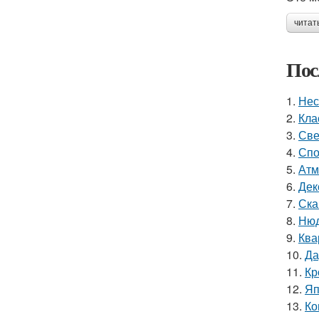
читат
Пос
1.
Нес
2.
Кла
3.
Све
4.
Спо
5.
Атм
6.
Дек
7.
Ска
8.
Нюд
9.
Ква
10.
Да
11.
Кр
12.
Яп
13.
Ко