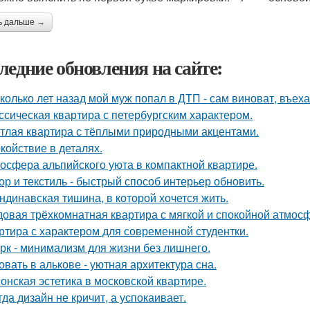
ь дальше →
ледние обновления на сайте:
колько лет назад мой муж попал в ДТП - сам виноват, въех
ссическая квартира с петербургским характером.
тлая квартира с тёплыми природными акцентами.
койствие в деталях.
осфера альпийского уюта в компактной квартире.
ор и текстиль - быстрый способ интерьер обновить.
ндинавская тишина, в которой хочется жить.
овая трёхкомнатная квартира с мягкой и спокойной атмос
ртира с характером для современной студентки.
рк - минимализм для жизни без лишнего.
овать в алькове - уютная архитектура сна.
онская эстетика в московской квартире.
гда дизайн не кричит, а успокаивает.