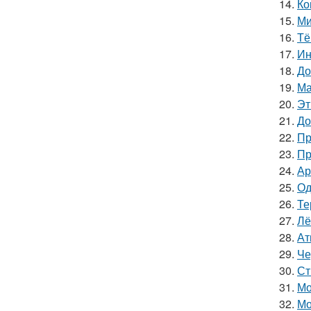
14.
Ко
15.
Ми
16.
Тё
17.
Ин
18.
До
19.
Ма
20.
Эт
21.
До
22.
Пр
23.
Пр
24.
Ар
25.
Од
26.
Те
27.
Лё
28.
Ат
29.
Че
30.
Ст
31.
Мо
32.
Мо