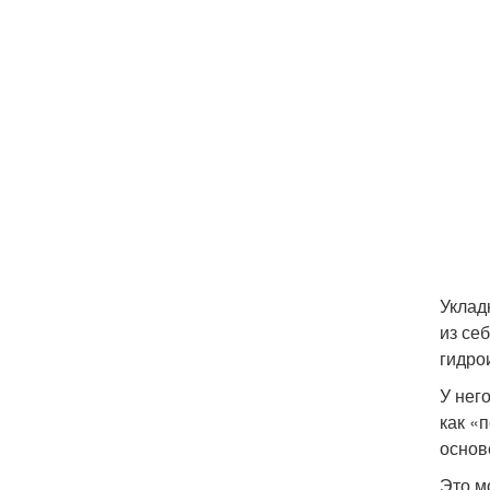
Уклад
из се
гидро
У нег
как «
основ
Это м