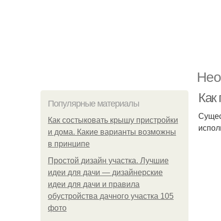
Нео
Как
Популярные материалы
Сущес
Как состыковать крышу пристройки
испол
и дома. Какие варианты возможны
в принципе
Простой дизайн участка. Лучшие
идеи для дачи — дизайнерские
идеи для дачи и правила
обустройства дачного участка 105
фото