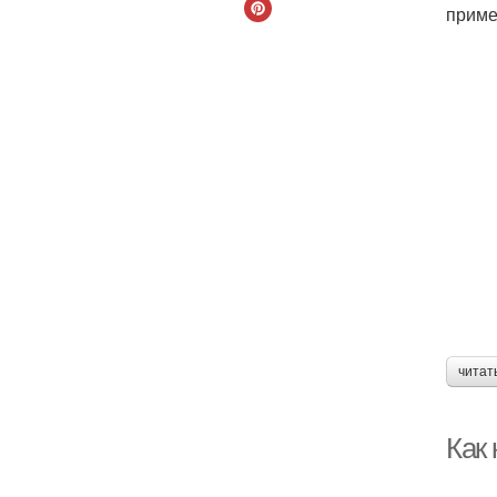
приме
читат
Как 