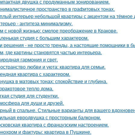
мпактная двушка с продуманным зонированием.
нималистичное пространство в графитовых тонах.
плый интерьер небольшой квартиры с акцентом на тёмное 
терьер - антитеза минимализму.
м с новой жизнью: смелое преображение в Кракове.
ленькая студия с большим характером.
и решения - не просто тренды, а настоящие помощники в б
м, где картины становятся частью интерьера.
иродная гармония и свет.
остранство любви и уюта: квартира для семьи.
ендная квартира с характером.
нушка в матовых тонах: спокойствие и глубина.
рракотовое тепло дома.
гкая студия для студентки.
мосфера для души и друзей.
рный в спальне. Стильные варианты для вашего вдохновен
ильная евродвушка с просторным балконом.
сковская квартира с французским настроением.
нохром и фактуры: квартира в Пушкине.