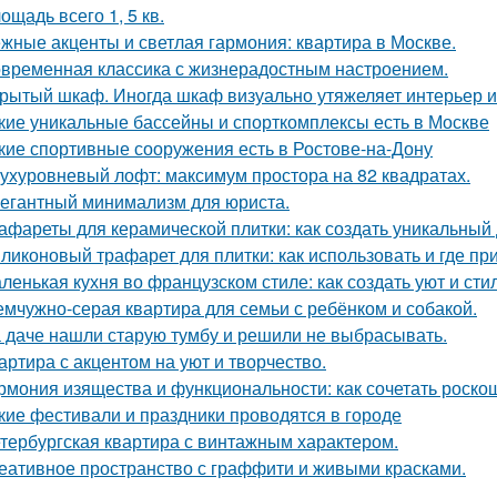
ощадь всего 1, 5 кв.
жные акценты и светлая гармония: квартира в Москве.
временная классика с жизнерадостным настроением.
рытый шкаф. Иногда шкаф визуально утяжеляет интерьер и
кие уникальные бассейны и спорткомплексы есть в Москве
кие спортивные сооружения есть в Ростове-на-Дону
ухуровневый лофт: максимум простора на 82 квадратах.
егантный минимализм для юриста.
афареты для керамической плитки: как создать уникальный
ликоновый трафарет для плитки: как использовать и где пр
ленькая кухня во французском стиле: как создать уют и ст
мчужно-серая квартира для семьи с ребёнком и собакой.
 даче нашли старую тумбу и решили не выбрасывать.
артира с акцентом на уют и творчество.
рмония изящества и функциональности: как сочетать роскош
кие фестивали и праздники проводятся в городе
тербургская квартира с винтажным характером.
еативное пространство с граффити и живыми красками.