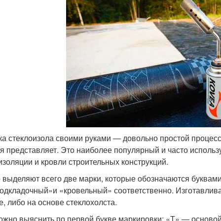
ка стеклоизола своими руками — довольно простой процесс, 
бя представляет. Это наиболее популярный и часто исполь
изоляции и кровли строительных конструкций.
о выделяют всего две марки, которые обозначаются буквам
подкладочный»и «кровельный» соответственно. Изготавлива
е, либо на основе стеклохолста.
ожно выяснить по первой букве маркировки: «Т» — основой 