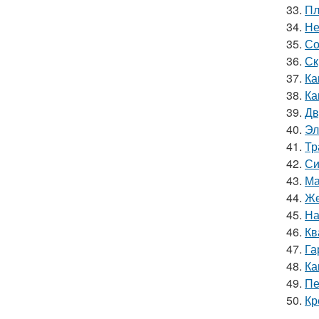
33.
Пл
34.
Не
35.
Со
36.
Ск
37.
Ка
38.
Ка
39.
Дв
40.
Эл
41.
Тр
42.
Си
43.
Ма
44.
Же
45.
На
46.
Кв
47.
Га
48.
Ка
49.
Пе
50.
Кр