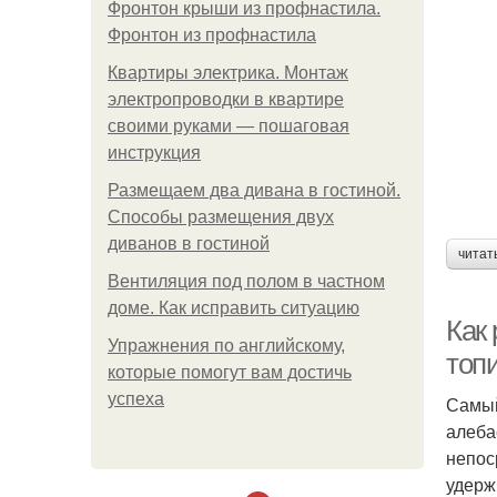
Фронтон крыши из профнастила.
Фронтон из профнастила
Квартиры электрика. Монтаж
электропроводки в квартире
своими руками — пошаговая
инструкция
Размещаем два дивана в гостиной.
Способы размещения двух
диванов в гостиной
читат
Вентиляция под полом в частном
доме. Как исправить ситуацию
Как 
Упражнения по английскому,
топ
которые помогут вам достичь
успеха
Самый
алеба
непос
удерж