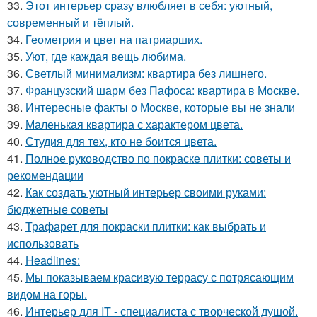
33.
Этот интерьер сразу влюбляет в себя: уютный,
современный и тёплый.
34.
Геометрия и цвет на патриарших.
35.
Уют, где каждая вещь любима.
36.
Светлый минимализм: квартира без лишнего.
37.
Французский шарм без Пафоса: квартира в Москве.
38.
Интересные факты о Москве, которые вы не знали
39.
Маленькая квартира с характером цвета.
40.
Студия для тех, кто не боится цвета.
41.
Полное руководство по покраске плитки: советы и
рекомендации
42.
Как создать уютный интерьер своими руками:
бюджетные советы
43.
Трафарет для покраски плитки: как выбрать и
использовать
44.
Headlines:
45.
Мы показываем красивую террасу с потрясающим
видом на горы.
46.
Интерьер для IT - специалиста с творческой душой.