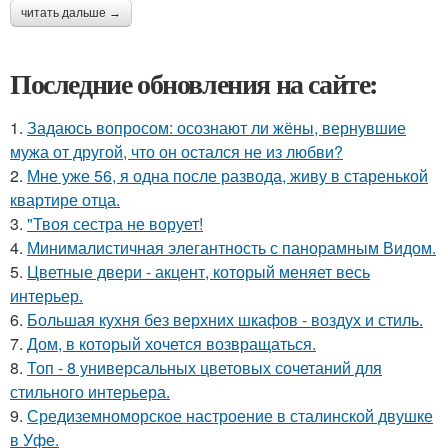
читать дальше →
Последние обновления на сайте:
1.
Задаюсь вопросом: осознают ли жёны, вернувшие
мужа от другой, что он остался не из любви?
2.
Мне уже 56, я одна после развода, живу в старенькой
квартире отца.
3.
"Твоя сестра не ворует!
4.
Минималистичная элегантность с панорамным Видом.
5.
Цветные двери - акцент, который меняет весь
интерьер.
6.
Большая кухня без верхних шкафов - воздух и стиль.
7.
Дом, в который хочется возвращаться.
8.
Топ - 8 универсальных цветовых сочетаний для
стильного интерьера.
9.
Средиземноморское настроение в сталинской двушке
в Уфе.