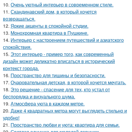
10.
Очень уютный интерьер в современном стиле.
11.
Скандинавский дом, в который хочется
возвращаться.
12.
Яркие акценты в спокойной студии.
13.
Монохромная квартира в Пушкине.
14.
Интерьер с настроением путешествий и азиатского
спокойствия.
15.
Этот интерьер - пример того, как современный
дизайн может деликатно вписаться в исторический
контекст города.
16.
Пространство для тишины и безопасности.
17.
Очаровательная детская, в которой хочется мечтать.
18.
Это решение - спасение для тех, кто устал от
беспорядка и визуального шума.
19.
Атмосфера уюта в каждом метре.
20.
Даже 4 квадратных метра могут выглядеть стильно и
удобно!
21.
Пространство любви и уюта: квартира для семьи.
22.
Светлая однушка для молодой девушки.