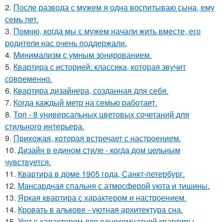
2.
После развода с мужем я одна воспитываю сына, ему
семь лет.
3.
Помню, когда мы с мужем начали жить вместе, его
родители нас очень поддержали.
4.
Минимализм с умным зонированием.
5.
Квартира с историей: классика, которая звучит
современно.
6.
Квартира дизайнера, созданная для себя.
7.
Когда каждый метр на семью работает.
8.
Топ - 8 универсальных цветовых сочетаний для
стильного интерьера.
9.
Прихожая, которая встречает с настроением.
10.
Дизайн в едином стиле - когда дом цельным
чувствуется.
11.
Квартира в доме 1905 года, Санкт-петербург.
12.
Мансардная спальня с атмосферой уюта и тишины.
13.
Яркая квартира с характером и настроением.
14.
Кровать в алькове - уютная архитектура сна.
15.
Уют с характером для однокомнатной квартиры.