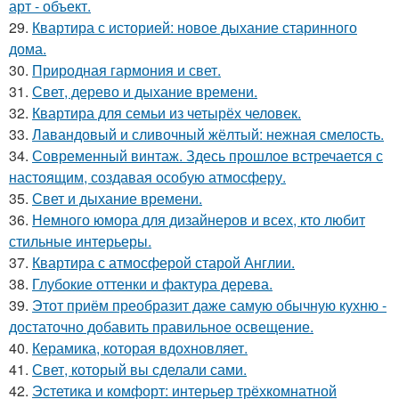
арт - объект.
29.
Квартира с историей: новое дыхание старинного
дома.
30.
Природная гармония и свет.
31.
Свет, дерево и дыхание времени.
32.
Квартира для семьи из четырёх человек.
33.
Лавандовый и сливочный жёлтый: нежная смелость.
34.
Современный винтаж. Здесь прошлое встречается с
настоящим, создавая особую атмосферу.
35.
Свет и дыхание времени.
36.
Немного юмора для дизайнеров и всех, кто любит
стильные интерьеры.
37.
Квартира с атмосферой старой Англии.
38.
Глубокие оттенки и фактура дерева.
39.
Этот приём преобразит даже самую обычную кухню -
достаточно добавить правильное освещение.
40.
Керамика, которая вдохновляет.
41.
Свет, который вы сделали сами.
42.
Эстетика и комфорт: интерьер трёхкомнатной