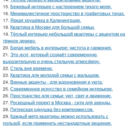
15.
Бежевый интерьер с настроением тихого моря.
16.
Минималистичное пространство в графитовых тонах.
17.
Яркая хрущёвка в Калининграде.
18.
Квартира в Москве для большой семьи.
19.
Тёплый интерьер небольшой квартиры с акцентом на
тёмное дерево.
20.
Белая мебель в интерьере: чистота и гармония.
21.
Это дуэт, который создаёт современную,
выразительную и очень стильную атмосферу.
22.
Стиль вне времени.
23.
Квартира для молодой семьи с малышом.
24.
Винные акценты - для вдохновения и уюта.
25.
Современное искусство в семейном интерьере.
26.
Пространство для семьи: уют, свет и движение.
27.
Роскошный проект в Москва - сити для аренды.
28.
Питерская однушка без компромиссов.
29.
Каждый метр квартиры можно использовать с
пользой, если применить нестандартные решения.