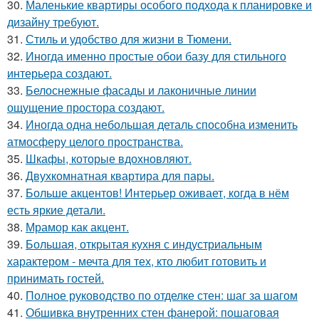
30.
Маленькие квартиры особого подхода к планировке и
дизайну требуют.
31.
Стиль и удобство для жизни в Тюмени.
32.
Иногда именно простые обои базу для стильного
интерьера создают.
33.
Белоснежные фасады и лаконичные линии
ощущение простора создают.
34.
Иногда одна небольшая деталь способна изменить
атмосферу целого пространства.
35.
Шкафы, которые вдохновляют.
36.
Двухкомнатная квартира для пары.
37.
Больше акцентов! Интерьер оживает, когда в нём
есть яркие детали.
38.
Мрамор как акцент.
39.
Большая, открытая кухня с индустриальным
характером - мечта для тех, кто любит готовить и
принимать гостей.
40.
Полное руководство по отделке стен: шаг за шагом
41.
Обшивка внутренних стен фанерой: пошаговая