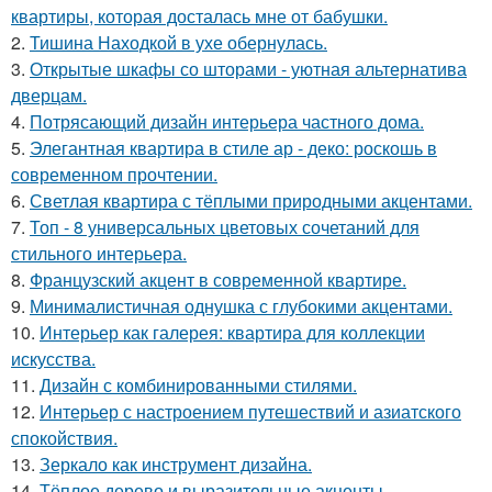
квартиры, которая досталась мне от бабушки.
2.
Тишина Находкой в ухе обернулась.
3.
Открытые шкафы со шторами - уютная альтернатива
дверцам.
4.
Потрясающий дизайн интерьера частного дома.
5.
Элегантная квартира в стиле ар - деко: роскошь в
современном прочтении.
6.
Светлая квартира с тёплыми природными акцентами.
7.
Топ - 8 универсальных цветовых сочетаний для
стильного интерьера.
8.
Французский акцент в современной квартире.
9.
Минималистичная однушка с глубокими акцентами.
10.
Интерьер как галерея: квартира для коллекции
искусства.
11.
Дизайн с комбинированными стилями.
12.
Интерьер с настроением путешествий и азиатского
спокойствия.
13.
Зеркало как инструмент дизайна.
14.
Тёплое дерево и выразительные акценты.