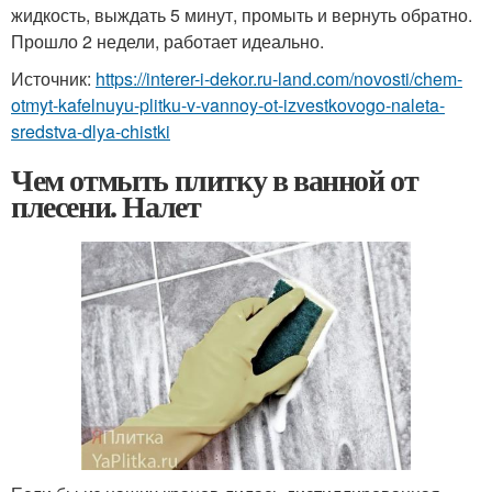
жидкость, выждать 5 минут, промыть и вернуть обратно.
Прошло 2 недели, работает идеально.
Источник:
https://interer-i-dekor.ru-land.com/novosti/chem-
otmyt-kafelnuyu-plitku-v-vannoy-ot-izvestkovogo-naleta-
sredstva-dlya-chistki
Чем отмыть плитку в ванной от
плесени. Налет