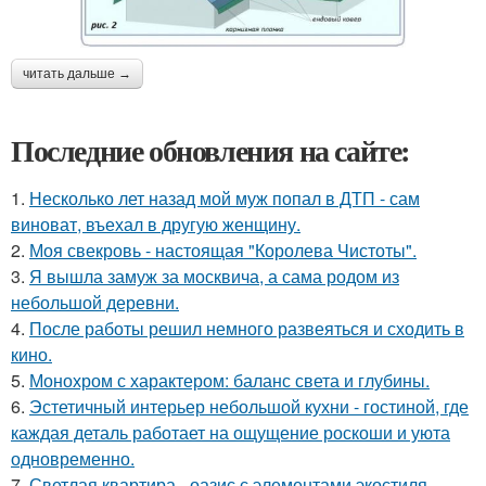
читать дальше →
Последние обновления на сайте:
1.
Несколько лет назад мой муж попал в ДТП - сам
виноват, въехал в другую женщину.
2.
Моя свекровь - настоящая "Королева Чистоты".
3.
Я вышла замуж за москвича, а сама родом из
небольшой деревни.
4.
После работы решил немного развеяться и сходить в
кино.
5.
Монохром с характером: баланс света и глубины.
6.
Эстетичный интерьер небольшой кухни - гостиной, где
каждая деталь работает на ощущение роскоши и уюта
одновременно.
7.
Светлая квартира - оазис с элементами экостиля.