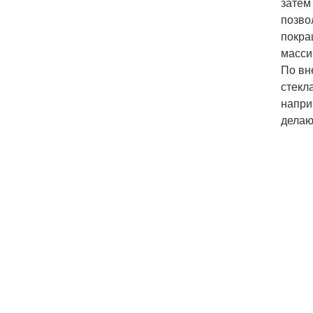
затем
позво
покра
масси
По вн
стекл
напри
делаю