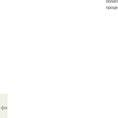
облаг
проце
⇦