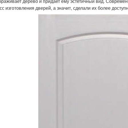
ораживает дерево и придает ему эстетичный вид. Современ
сс изготовления дверей, а значит, сделали их более доступ