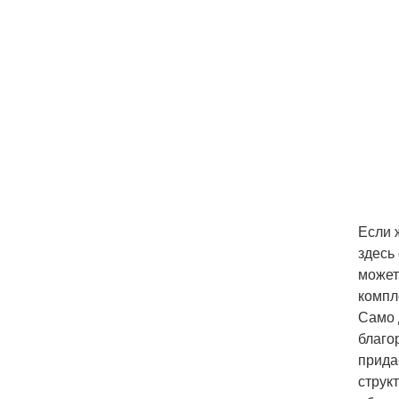
Если 
здесь
может
компл
Само 
благо
прида
струк