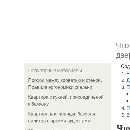
Что
две
Сод
Популярные материалы
Ч
Д
Проход между кроватью и стеной.
П
Правила эргономики спальни
Квартира с кухней, присоединеной
к балкону
П
Квартира для певицы: базовая
В
палитра с яркими акцентами.
Что