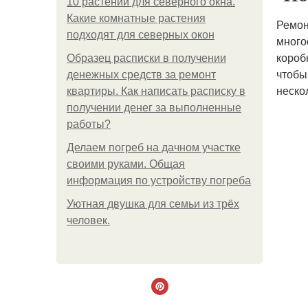
10 растений для северного окна.
Какие комнатные растения
Ремон
подходят для северных окон
много
короб
Образец расписки в получении
чтобы
денежных средств за ремонт
неско
квартиры. Как написать расписку в
получении денег за выполненные
работы?
Делаем погреб на дачном участке
своими руками. Общая
информация по устройству погреба
Уютная двушка для семьи из трёх
человек.