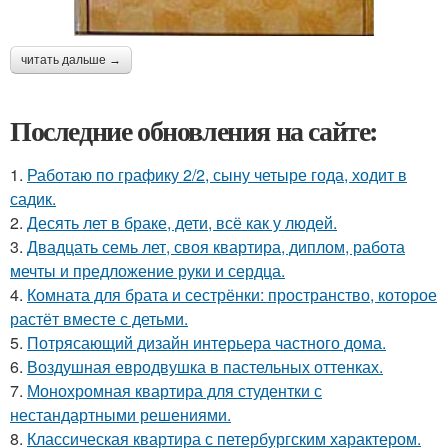
читать дальше →
Последние обновления на сайте:
1.
Работаю по графику 2/2, сыну четыре года, ходит в
садик.
2.
Десять лет в браке, дети, всё как у людей.
3.
Двадцать семь лет, своя квартира, диплом, работа
мечты и предложение руки и сердца.
4.
Комната для брата и сестрёнки: пространство, которое
растёт вместе с детьми.
5.
Потрясающий дизайн интерьера частного дома.
6.
Воздушная евродвушка в пастельных оттенках.
7.
Монохромная квартира для студентки с
нестандартными решениями.
8.
Классическая квартира с петербургским характером.