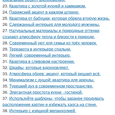
23.
Квартира с золотой кухней и хаммамом.
24.
Парижский акцент в каждом штрихе.
25.
Квартира от бабушки, которая обрела вторую жизнь.
26.
Сдержанный интерьер для молодого мужчины.
27.
Натуральные материалы и природные оттенки
создают атмосферу тепла и близости к природе.
28.
Современный уют для семьи из трёх человек.
29.
Терракота в интерьере спальни.
30.
Легкий, современный интерьер.
31.
Квартира в сливовом настроении.
32.
Шкафы, которые вдохновляют.
33.
Атмосфера обоев: акцент, который решает всё.
34.
Минимализм с душой: квартира для аренды.
35.
Турецкий дух в современном пространстве.
36.
Элегантная простота кухни - гостиной.
37.
Используйте шаблоны, чтобы заранее продумать
расположение картин и избежать хаоса на стене.
38.
Интерьер с изящной меланхолией.