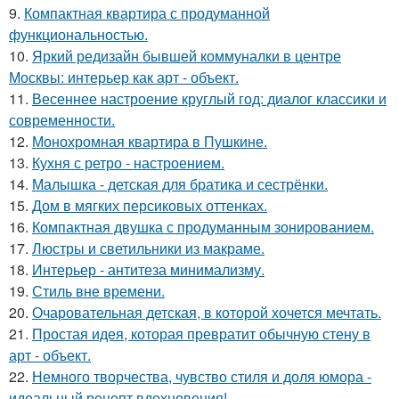
9.
Компактная квартира с продуманной
функциональностью.
10.
Яркий редизайн бывшей коммуналки в центре
Москвы: интерьер как арт - объект.
11.
Весеннее настроение круглый год: диалог классики и
современности.
12.
Монохромная квартира в Пушкине.
13.
Кухня с ретро - настроением.
14.
Малышка - детская для братика и сестрёнки.
15.
Дом в мягких персиковых оттенках.
16.
Компактная двушка с продуманным зонированием.
17.
Люстры и светильники из макраме.
18.
Интерьер - антитеза минимализму.
19.
Стиль вне времени.
20.
Очаровательная детская, в которой хочется мечтать.
21.
Простая идея, которая превратит обычную стену в
арт - объект.
22.
Немного творчества, чувство стиля и доля юмора -
идеальный рецепт вдохновения!