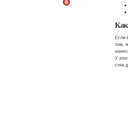
Как
Если 
том, 
нанес
У это
стен 