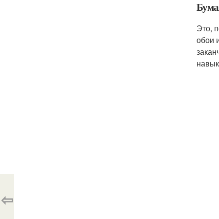
Бума
Это, 
обои 
закан
навык
⇦