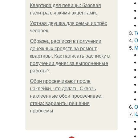
Квартира для певицы: базовая
палитра с яркими акцентами.
Уютная двушка для семьи из трёх
человек.
Т
О
Образец расписки в получении
М
денежных средств за ремонт
квартиры. Как написать расписку в
получении денег за выполненные
работы?
Обои просвечивают после
наклейки, что делать. Сквозь
наклеенные обои просвечивает
стена: варианты решения
О
проблемы
К