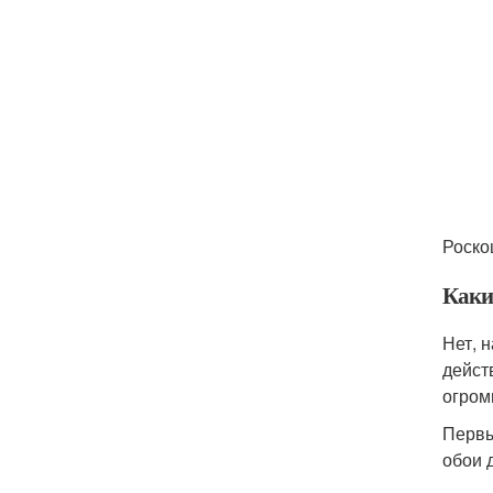
Роско
Какие
Нет, 
дейст
огром
Первы
обои 