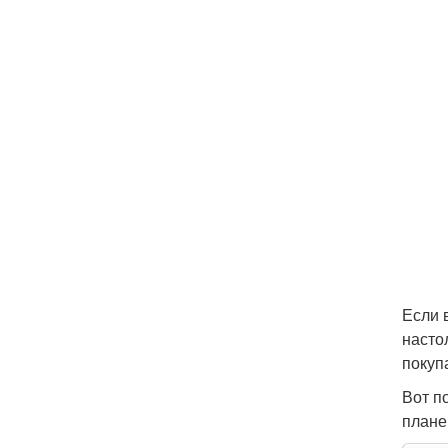
Если 
насто
покуп
Вот п
плане