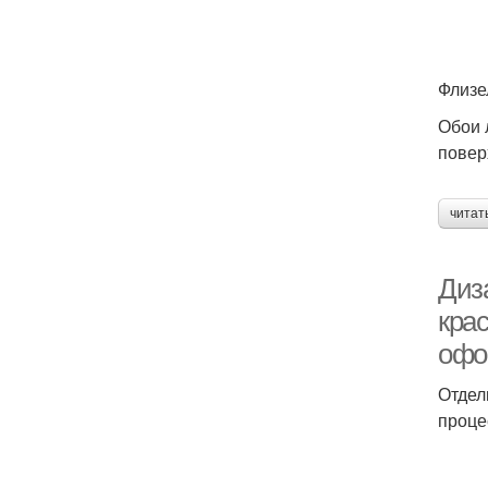
Флизе
Обои 
повер
читат
Диз
кра
офо
Отдел
проце