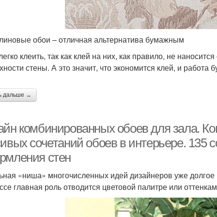
линовые обои – отличная альтернатива бумажным
легко клеить, так как клей на них, как правило, не наноситс
хности стены. А это значит, что экономится клей, и работа б
ь дальше →
айн комбинированных обоев для зала. К
сивых сочетаний обоев в интерьере. 135
рмления стен
ьная «ниша» многочисленных идей дизайнеров уже долгое 
ссе главная роль отводится цветовой палитре или оттенкам