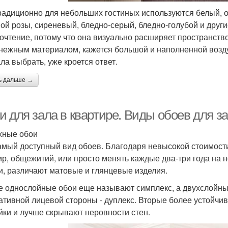
традиционно для небольших гостиных используются белый, 
ой розы, сиреневый, бледно-серый, бледно-голубой и други
очтение, потому что она визуально расширяет пространств
нежным материалом, кажется большой и наполненной возду
ала выбрать, уже кроется ответ.
ь дальше →
 для зала в квартире. Виды обоев для за
жные обои
амый доступный вид обоев. Благодаря невысокой стоимост
ир, общежитий, или просто менять каждые два-три года на 
и, различают матовые и глянцевые изделия.
е однослойные обои еще называют симплекс, а двухслойны
ативной лицевой стороны - дуплекс. Вторые более устойчив
йки и лучше скрывают неровности стен.