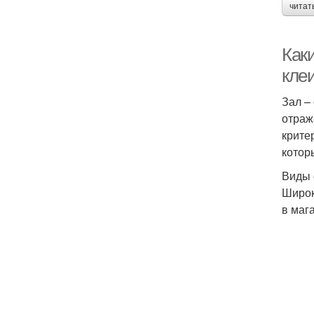
читат
Как
клеи
Зал –
отраж
крите
котор
Виды 
Широк
в маг