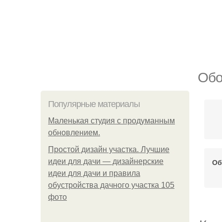
Обо
Популярные материалы
Маленькая студия с продуманным
обновлением.
Простой дизайн участка. Лучшие
идеи для дачи — дизайнерские
Об
идеи для дачи и правила
обустройства дачного участка 105
фото