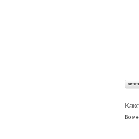
читат
Како
Во мн