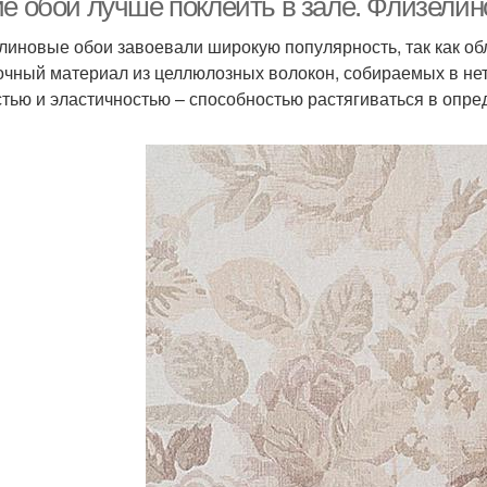
ие обои лучше поклеить в зале. Флизели
линовые обои завоевали широкую популярность, так как об
очный материал из целлюлозных волокон, собираемых в не
стью и эластичностью – способностью растягиваться в оп