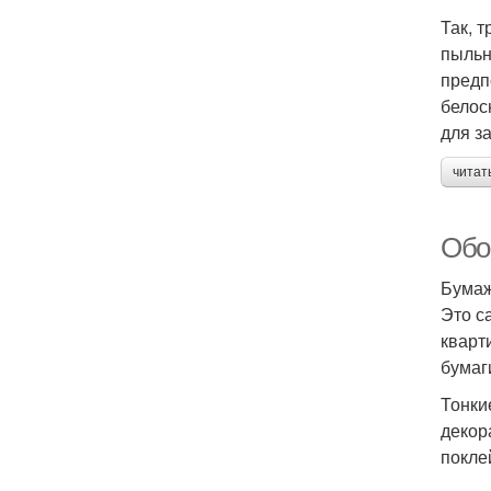
Так, 
пыльн
предп
белос
для з
читат
Обои
Бума
Это с
кварт
бумаг
Тонки
декор
покле