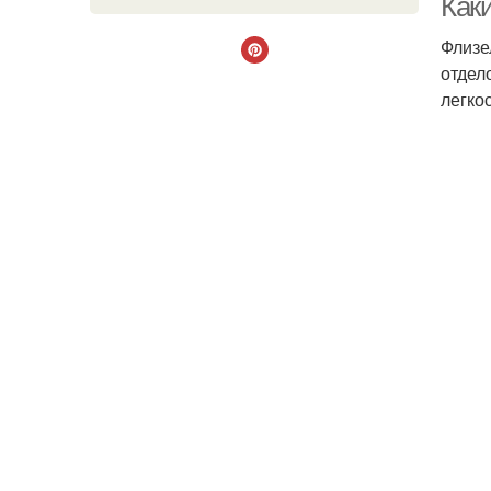
Как
Флизе
отдел
легко