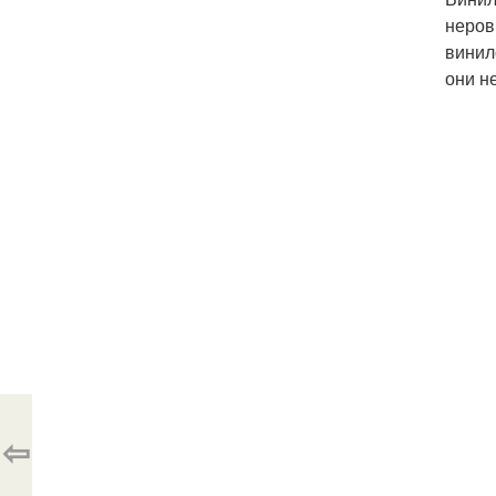
неров
винил
они н
⇦