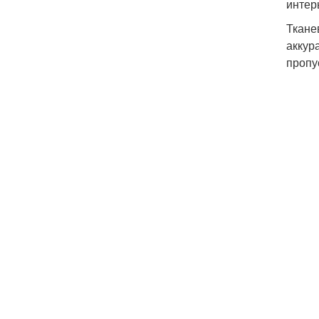
интер
Ткане
аккур
пропу