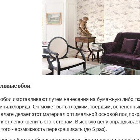
ловые обои
 обои изготавливают путем нанесения на бумажную либо тк
инилхлорида. Он может быть гладким, твердым, вспененным
 влаге делает этот материал оптимальной основой под покр
ляет легко крепить его к стенам. Высокую цену оправдывает 
 того - возможность перекрашивать (до 5 раз).
овые обои устойчивы к влажности, достаточно эластичны и