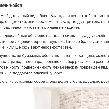
жные обои
амый доступный вид обоев. Благодаря невысокой стоимост
ир, общежитий, или просто менять каждые два-три года на 
и, различают матовые и глянцевые изделия.
е однослойные обои еще называют симплекс, а двухслойны
ативной лицевой стороны - дуплекс. Вторые более устойчив
йки и лучше скрывают неровности стен.
уществами бумажных обоев являются низкая цена, экологи
частицы водяного пара), большой выбор рисунков и расцвет
говечность, подверженность механическим повреждениям, вы
 они не поддаются влажной уборке.
оклейку бумажных обоев стены должны быть идеально ров