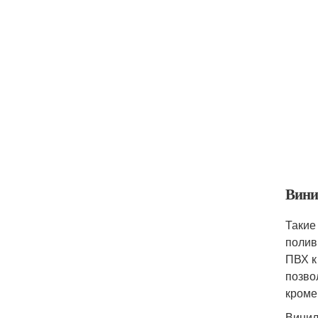
Вини
Такие
полив
ПВХ к
позво
кроме
Винил