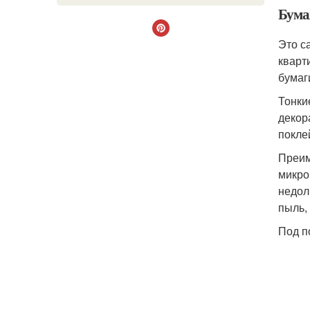
Бума
Это с
кварт
бумаг
Тонки
декор
покле
Преим
микро
недол
пыль,
Под п