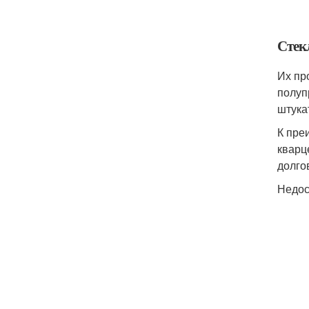
Стек
Их пр
полуп
штука
К пре
кварц
долгов
Недос