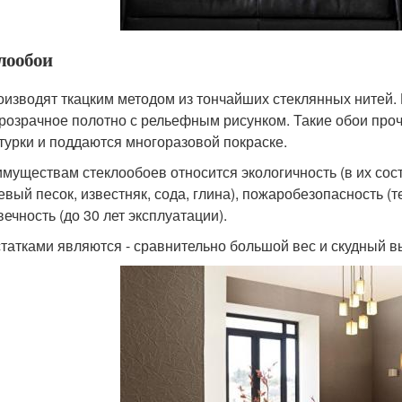
лообои
оизводят ткацким методом из тончайших стеклянных нитей. 
розрачное полотно с рельефным рисунком. Такие обои про
турки и поддаются многоразовой покраске.
имуществам стеклообоев относится экологичность (в их сос
евый песок, известняк, сода, глина), пожаробезопасность (
ечность (до 30 лет эксплуатации).
татками являются - сравнительно большой вес и скудный вы