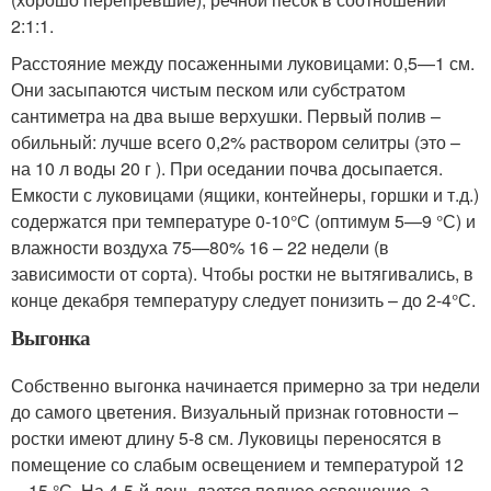
2:1:1.
Расстояние между посаженными луковицами: 0,5—1 см.
Они засыпаются чистым песком или субстратом
сантиметра на два выше верхушки. Первый полив –
обильный: лучше всего 0,2% раствором селитры (это –
на 10 л воды 20 г ). При оседании почва досыпается.
Емкости с луковицами (ящики, контейнеры, горшки и т.д.)
содержатся при температуре 0-10°С (оптимум 5—9 °С) и
влажности воздуха 75—80% 16 – 22 недели (в
зависимости от сорта). Чтобы ростки не вытягивались, в
конце декабря температуру следует понизить – до 2-4°С.
Выгонка
Собственно выгонка начинается примерно за три недели
до самого цветения. Визуальный признак готовности –
ростки имеют длину 5-8 см. Луковицы переносятся в
помещение со слабым освещением и температурой 12
—15 °С. На 4-5-й день дается полное освещение, а