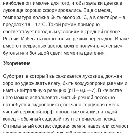
наиболее оптимален для того, чтобы зачатки цветка в
луковице хорошо сформировались. Еще с месяц
температура должна быть около 20°С, а в сентябре – в
пределах 16—17°С. Такой режим примерно
соответствует погодным условиям в средней полосе
России. Избегать нужно только резких перепадов. Иначе
вместо прекрасных цветов можно получить «слепые»
бутоны или большой сдвиг момента цветения.
Укоренение
Субстрат, в который высаживается луковица, должен
хорошо удерживать влагу, быть воздухопроницаемым и
иметь нейтральную реакцию (рН – 6,5—7). В качестве
него можно использовать чистый речной песок (но
потребуется гидропоника), песчано-торфяная смесь,
чистый верховой торф, промытые опилки, на худой
конец – обычный садовый грунт с примесью песка.
Оптимальный состав: садовая земля, навоз или компост
(хорошо перепревшие), речной песок в соотношении