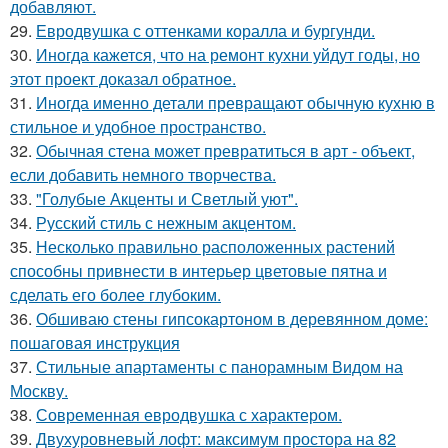
добавляют.
29.
Евродвушка с оттенками коралла и бургунди.
30.
Иногда кажется, что на ремонт кухни уйдут годы, но
этот проект доказал обратное.
31.
Иногда именно детали превращают обычную кухню в
стильное и удобное пространство.
32.
Обычная стена может превратиться в арт - объект,
если добавить немного творчества.
33.
"Голубые Акценты и Светлый уют".
34.
Русский стиль с нежным акцентом.
35.
Несколько правильно расположенных растений
способны привнести в интерьер цветовые пятна и
сделать его более глубоким.
36.
Обшиваю стены гипсокартоном в деревянном доме:
пошаговая инструкция
37.
Стильные апартаменты с панорамным Видом на
Москву.
38.
Современная евродвушка с характером.
39.
Двухуровневый лофт: максимум простора на 82