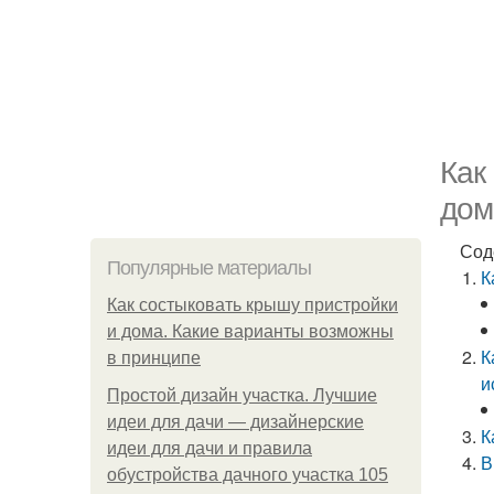
Как
дом
Сод
Популярные материалы
К
Как состыковать крышу пристройки
и дома. Какие варианты возможны
К
в принципе
и
Простой дизайн участка. Лучшие
идеи для дачи — дизайнерские
К
идеи для дачи и правила
В
обустройства дачного участка 105