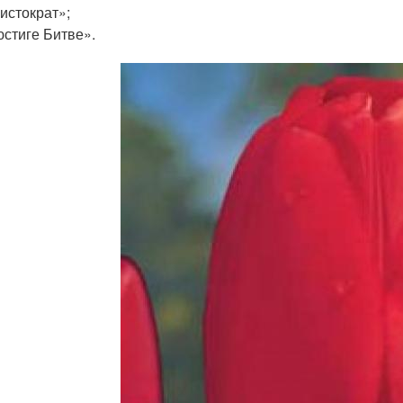
истократ»;
стиге Битве».