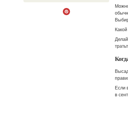
Можно
обычн
Выбир
Какой
Делай
трать
Когд
Высад
прави
Если 
в сен