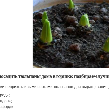
посадить тюльпаны дома в горшке: подбираем луч
и неприхотливыми сортами тюльпанов для выращивания 
рад»;
ндон»;
сфорд»;