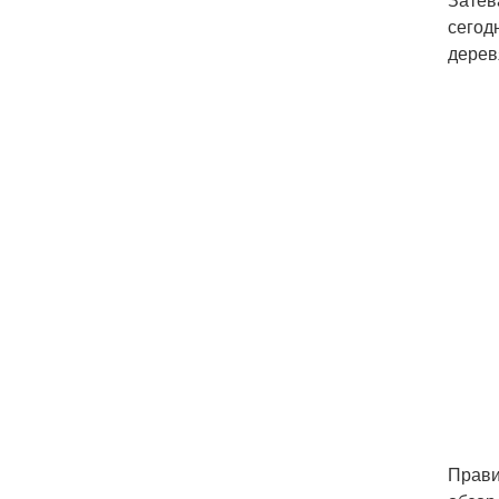
сегод
дерев
Прави