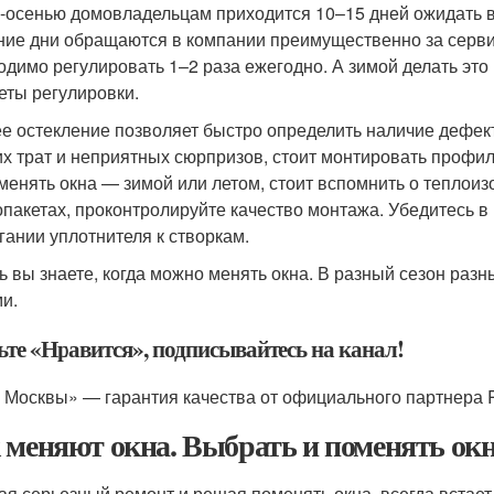
-осенью домовладельцам приходится 10–15 дней ожидать в
ние дни обращаются в компании преимущественно за сер
одимо регулировать 1–2 раза ежегодно. А зимой делать это
еты регулировки.
е остекление позволяет быстро определить наличие дефекто
х трат и неприятных сюрпризов, стоит монтировать профил
 менять окна — зимой или летом, стоит вспомнить о теплои
опакетах, проконтролируйте качество монтажа. Убедитесь 
гании уплотнителя к створкам.
ь вы знаете, когда можно менять окна. В разный сезон ра
ми.
ьте «Нравится», подписывайтесь на канал!
 Москвы» — гарантия качества от официального партнера
 меняют окна. Выбрать и поменять окн
ая серьезный ремонт и решая поменять окна, всегда встает 