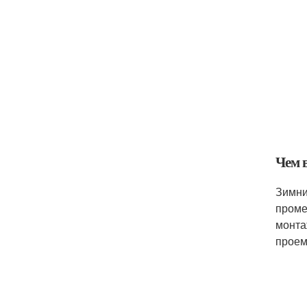
Чем 
Зимни
проме
монта
проем