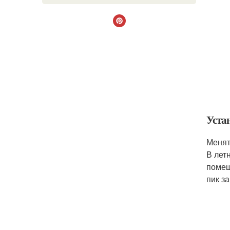
Уста
Менят
В лет
помещ
пик з