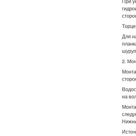
При у
гидро
сторо
Торце
Для н
планк
шуруп
2. Мо
Монта
сторо
Водос
на во
Монта
следу
Нижни
Источ