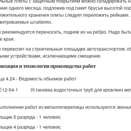
льные плиты с защитным покрытием можно складировать на
ение одного месяца, подложив под пакет брусья высотой пор
лжительного хранения плиты следует переложить рейками. 
ветриваемых штабелях.
 рекомендуется переносить, подняв их на ребро. Надо быть
е края.
 перевозят на строительные площадки автотранспортом, 
ыми устройствами, исключающими смещение.
изация и технология производства работ
ца 4.24 - Ведомость объемов работ
Е12-54-1
Установка водосточных труб для кровлииз м
ыполнении работ из металлочерепицы используются звенья 
льщик 5 разряда - 1 человек;
льщик 4 разряда - 1 человек;