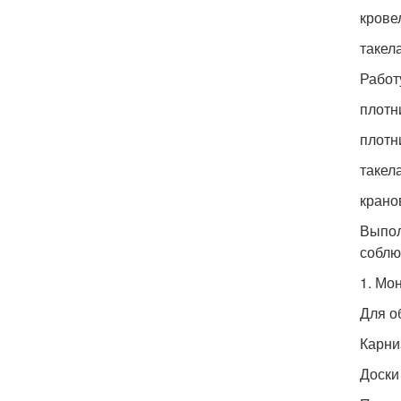
крове
такела
Работ
плотни
плотни
такел
крано
Выпол
соблю
1. Мо
Для о
Карни
Доски