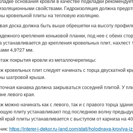
кладке основания кровли в качестве подкладки рекомендуе
изоляционными свойствами. Гидроизоляция должна предотв
ны кровельной плиты на тепловую изоляцию.
вая доска должна быть выше обрешетки на высоту профиля
адежного крепления коньковой планки, под нее с обеих ст
а устанавливается до крепления кровельных плит, нахлест
ами 4,9?27 мм.
нтаж покрытия кровли из металлочерепицы:
ж кровельных плит следует начинать с торца двускатной кр
ны шатровой крыши.
точная канавка должна закрываться соседней плитой. У п
лне левого края.
ж можно начинать как с левого, так и с правого торца здани
ющую плиту устанавливают под последнюю волну предыдуще
й край плиты устанавливается с выступом от карниза на 40
ник:
https://interer-i-dekor.ru-land.com/stati/holodnaya-krovlya-