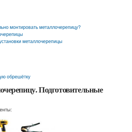
льно монтировать металлочерепицу?
лочерепицы
 установки металлочерепицы
вую обрешётку
лочерепицу. Подготовительные
енты: