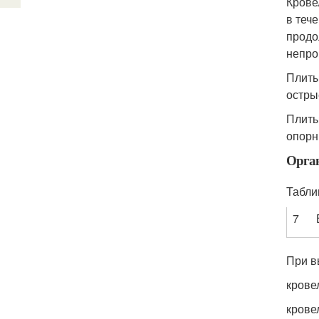
Крове
в теч
продо
непро
Плиты
остры
Плиты
опорн
Орган
Табли
7
При в
крове
крове