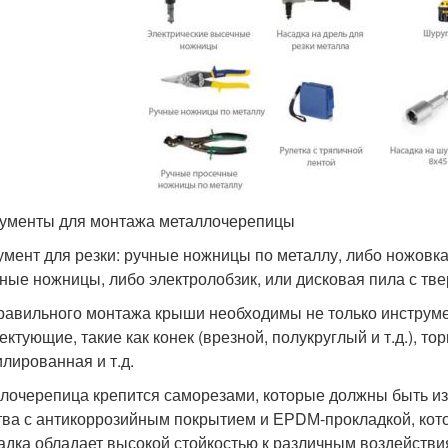
ументы для монтажа металлочерепицы
умент для резки: ручные ножницы по металлу, либо ножовка
ные ножницы, либо электролобзик, или дисковая пила с тв
равильного монтажа крыши необходимы не только инструме
ектующие, такие как конек (врезной, полукруглый и т.д.), то
лированная и т.д.
лочерепица крепится саморезами, которые должны быть и
тва с антикоррозийным покрытием и ЕРDМ-прокладкой, кото
адка обладает высокой стойкостью к различным воздействи