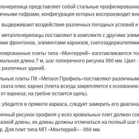
лочерепица представляет собой стальные профилированн
ечными гофрами, конфигурация которых воспроизводит вн
 выдерживают воздействие различных погодных условий 
 металлочерепицы поставляют в комплекте с другими элем
ами фронтонов, элементами карнизов, снегозадержателями
лированные плиты типа «Монтеррей» изготавливаются тол
мальная длина 7 м, шаг поперечного рисунка 350 мм. Цвет 
 различных зданий.
льные плиты ПК «Металл Профиль»поставляют различными
 ската плюс карниз (плита всегда закрепляется к основанию
от карниза; на гребне остается щель).
 убедится в прямоте каркаса, следует замерить его диагона
ечный рисунок профиля у всех кровельных плит должен сов
разной длины, их длины должны отличаться на полный шаг 
р. Для плит типа МП «Монтеррей» - 350 мм.