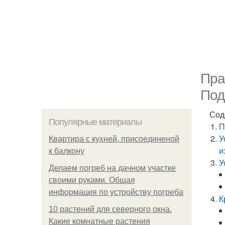
Пра
Под
Сод
Популярные материалы
П
У
Квартира с кухней, присоединеной
и
к балкону
У
Делаем погреб на дачном участке
своими руками. Общая
информация по устройству погреба
К
10 растений для северного окна.
Какие комнатные растения