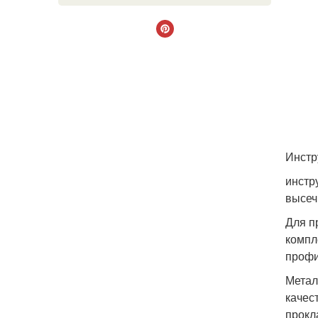
Инстр
инстр
высеч
Для п
компл
профи
Метал
качес
прокл