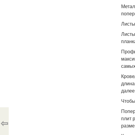
Метал
попер
Листы
Листы
планк
Профи
макси
самых
Крове
длина
далее 
Чтобы
Попер
плит 
⇦
разме