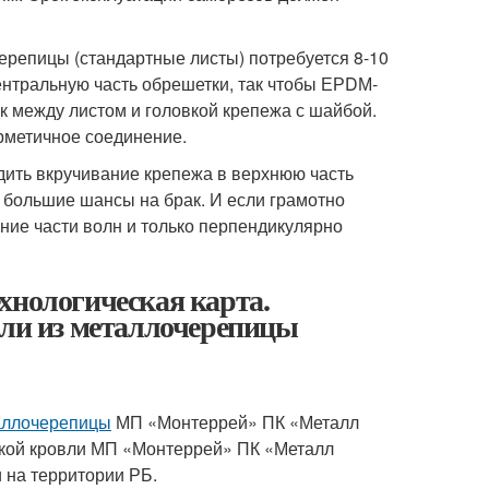
черепицы (стандартные листы) потребуется 8-10
ентральную часть обрешетки, так чтобы ЕРDМ-
к между листом и головкой крепежа с шайбой.
рметичное соединение.
дить вкручивание крепежа в верхнюю часть
т большие шансы на брак. И если грамотно
ние части волн и только перпендикулярно
хнологическая карта.
вли из металлочерепицы
таллочерепицы
МП «Монтеррей» ПК «Металл
еской кровли МП «Монтеррей» ПК «Металл
на территории РБ.