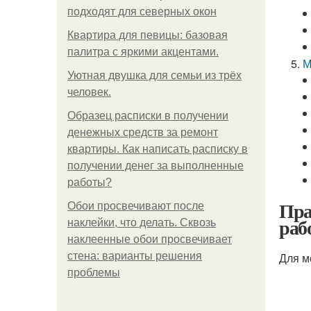
подходят для северных окон
Квартира для певицы: базовая
палитра с яркими акцентами.
М
Уютная двушка для семьи из трёх
человек.
Образец расписки в получении
денежных средств за ремонт
квартиры. Как написать расписку в
получении денег за выполненные
работы?
Пра
Обои просвечивают после
раб
наклейки, что делать. Сквозь
наклеенные обои просвечивает
стена: варианты решения
Для м
проблемы