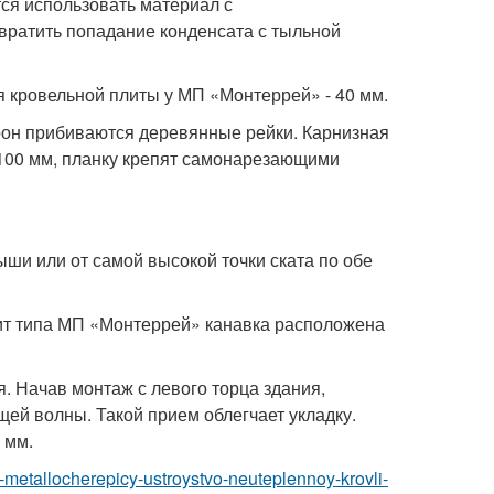
тся использовать материал с
ратить попадание конденсата с тыльной
 кровельной плиты у МП «Монтеррей» - 40 мм.
орон прибиваются деревянные рейки. Карнизная
 100 мм, планку крепят самонарезающими
ыши или от самой высокой точки ската по обе
лит типа МП «Монтеррей» канавка расположена
я. Начав монтаж с левого торца здания,
й волны. Такой прием облегчает укладку.
 мм.
iz-metallocherepicy-ustroystvo-neuteplennoy-krovli-