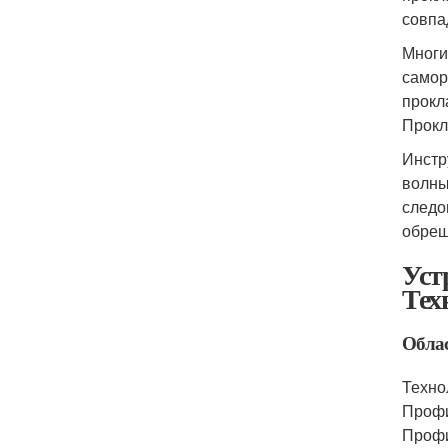
совпа
Многи
самор
прокл
Прокл
Инстр
волны
следо
обреш
Уст
Тех
Обла
Техно
Профи
Профи