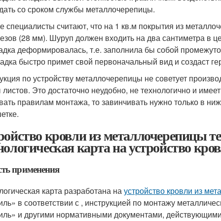
дать со сроком службы металлочерепицы.
е специалисты считают, что на 1 кв.м покрытия из металло
езов (28 мм). Шуруп должен входить на два сантиметра в ц
адка деформировалась, т.е. заполнила бы собой промежуто
адка быстро примет свой первоначальный вид и создаст ге
укция по устройству металлочерепицы не советует произво
 листов. Это достаточно неудобно, не технологично и имее
вать правилам монтажа, то завинчивать нужно только в ниж
етке.
ройство кровли из металлочерепицы те
нологическая карта на устройство кро
сть применения
логическая карта разработана на
устройство кровли из ме
ль» в соответствии с , инструкцией по монтажу металлич
ль» и другими нормативными документами, действующими 