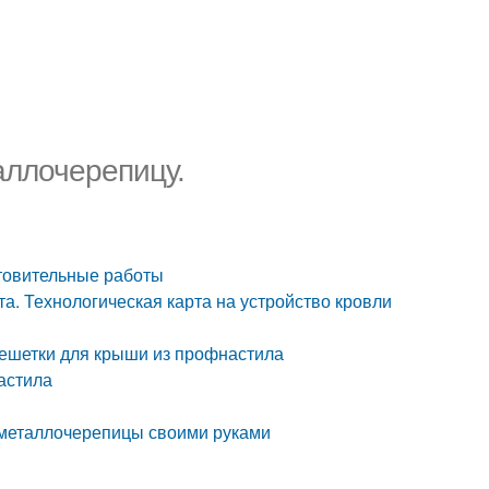
аллочерепицу.
товительные работы
а. Технологическая карта на устройство кровли
решетки для крыши из профнастила
астила
 металлочерепицы своими руками